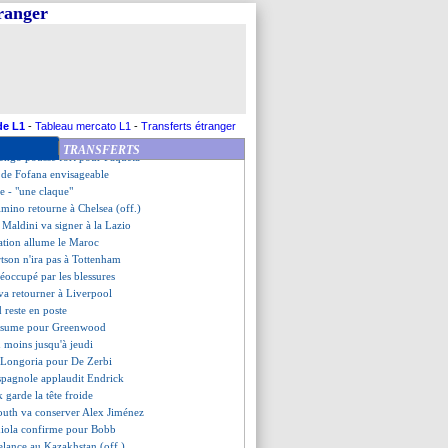
llon rejoint Amiens (officiel)
tranger
alien pour Spalletti
se offre pour Mateta
n'a jamais fait pire en L1
e mercato de Longoria
ngoula vers la D2 allemande
vu depuis 23 ans
écroche un record devant Lacombe
de L1
-
Tableau mercato L1
-
Transferts étranger
dez a passé sa visite médicale
TRANSFERTS
engo pousse fort pour Paquetá
t de Fofana envisageable
e - "une claque"
lmino retourne à Chelsea (off.)
 Maldini va signer à la Lazio
ration allume le Maroc
tson n'ira pas à Tottenham
éoccupé par les blessures
 va retourner à Liverpool
 reste en poste
assume pour Greenwood
u moins jusqu'à jeudi
e Longoria pour De Zerbi
espagnole applaudit Endrick
k garde la tête froide
uth va conserver Alex Jiménez
diola confirme pour Bobb
relance au Kazakhstan (off.)