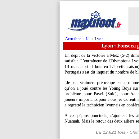
Actu foot
L1
Lyon
>
>
Lyon : Fonseca p
En dépit de la victoire à Metz (5-2) dim
satisfait. L'entraîneur de l'Olympique Lyo
18 matchs et 3 buts en L1 cette saison
Portugais s'est dit inquiet du nombre de bl
"Je suis vraiment préoccupé en ce mome
qu’on a joué contre les Young Boys sur u
problème pour Pavel (Sulc), pour Adam
joueurs importants pour nous, et Corentin 
a regretté le technicien lyonnais en confér
À ces pépins ponctuels, s'ajoutent les
Nuamah. Mais le retour des deux ailiers s
Lu 12.621 fois
- Clém