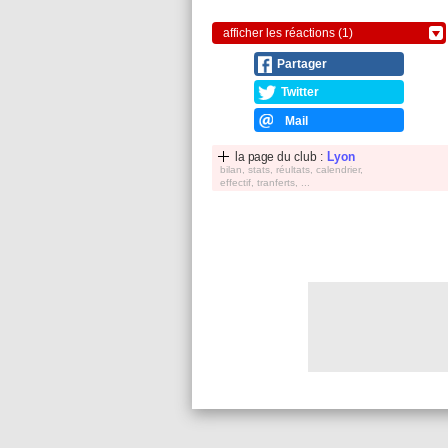
afficher les réactions (1)
Partager
Twitter
Mail
la page du club :
Lyon
bilan, stats, réultats, calendrier,
effectif, tranferts, ...