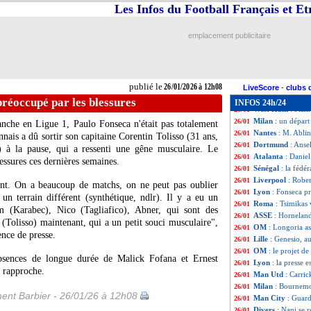
Charlton
: Roussi
26/01
Les Infos du Football Français et E
Juve
: Yildiz, un 
26/01
Palace
: une gros
26/01
emplacement publicitaire
Nantes
: le club 
26/01
OM
: la stratégi
26/01
Strasbourg
: Nzi
26/01
Lille
: du jamais 
26/01
publié le
26/01/2026 à 12h08
Lyon
: Endrick d
26/01
LiveScore
-
clubs 
PSG
: Dro Fernan
26/01
réoccupé par les blessures
INFOS 24h/24
West Ham
: Flam
26/01
Milan
: un dépar
26/01
anche en Ligue 1, Paulo Fonseca n'était pas totalement
Nantes
: M. Ablin
26/01
nnais a dû sortir son capitaine Corentin
Tolisso
(31 ans,
Dortmund
: Anse
26/01
) à la pause, qui a ressenti une gêne musculaire. Le
Atalanta
: Daniel
26/01
essures ces dernières semaines.
Sénégal
: la fédé
26/01
Liverpool
: Rober
26/01
nt. On a beaucoup de matchs, on ne peut pas oublier
Lyon
: Fonseca pr
26/01
n terrain différent (synthétique, ndlr). Il y a eu un
Roma
: Tsimikas
26/01
 (Karabec), Nico (Tagliafico), Abner, qui sont des
ASSE
: Horneland
26/01
(Tolisso) maintenant, qui a un petit souci musculaire",
OM
: Longoria 
26/01
ence de presse.
Lille
: Genesio, a
26/01
OM
: le projet d
26/01
 absences de longue durée de Malick Fofana et Ernest
Lyon
: la presse 
26/01
e rapproche.
Man Utd
: Carric
26/01
Milan
: Bournemo
26/01
ent Barbier - 26/01/26 à 12h08
Man City
: Guar
26/01
Divers
: Nani se 
26/01