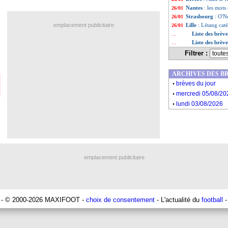
Nantes
: les mots
26/01
Strasbourg
: O'Ne
26/01
emplacement publicitaire
Lille
: Létang cat
26/01
Liste des brèv
...
Liste des brèv
...
Filtrer :
ARCHIVES DES B
.
brèves du jour
.
mercredi 05/08/20
.
lundi 03/08/2026
emplacement publicitaire
- © 2000-2026 MAXIFOOT -
choix de consentement
- L'actualité du
football
-