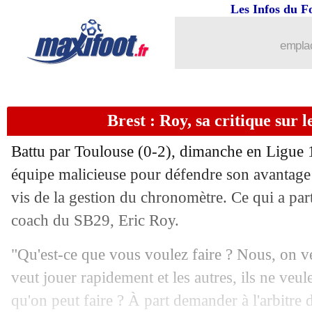
Les Infos du F
26/01
L2
: la bonne opération du Mans
emplac
26/01
PSG
: les premiers mots de Dro Ferna
26/01
Monaco
: un ailier néerlandais convoi
Brest : Roy, sa critique sur 
26/01
PSG
: Dro Fernandez est Parisien (offi
Battu par Toulouse (0-2), dimanche en Ligue 1
26/01
EdF
: Rothen propose Kroupi
équipe malicieuse pour défendre son avantage
vis de la gestion du chronomètre. Ce qui a par
26/01
Leverkusen
: Terrier ciblé par Naples
coach du SB29, Eric Roy.
26/01
Auxerre
: le retour de Perrin en bonne
"Qu'est-ce que vous voulez faire ? Nous, on ve
veut jouer rapidement et les autres, ils ne veul
26/01
OM
: Bakola vers Strasbourg
qu'on peut faire ? À part demander à l'arbitre d