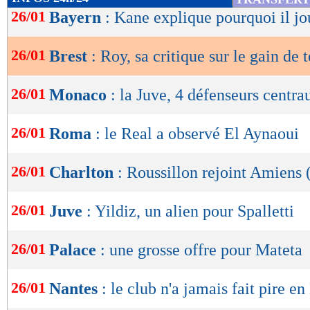
de
26/01
Bayern
: Kane explique pourquoi il jo
lecture
26/01
Brest
: Roy, sa critique sur le gain de
OK
26/01
Monaco
: la Juve, 4 défenseurs centra
26/01
Roma
: le Real a observé El Aynaoui
26/01
Charlton
: Roussillon rejoint Amiens (
26/01
Juve
: Yildiz, un alien pour Spalletti
26/01
Palace
: une grosse offre pour Mateta
26/01
Nantes
: le club n'a jamais fait pire en