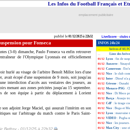
Les Infos du Football Français et E
emplacement publicitaire
publié le
01/12/2025 à 22h32
LiveScore
-
clubs 
 suspension pour Fonseca
INFOS 24h/24
brèves d'AUJ
...
ntes (3-0) dimanche, Paulo Fonseca va enfin retrouver
Liste des brèv
...
ntraîneur de l'Olympique Lyonnais est officiellement
Lyon
: fin de su
01/12
Auxerre
: Sinayo
01/12
Cameroun
: Eto'
01/12
ir hurlé au visage de l'arbitre Benoît Millot lors d'une
Nice
: le club co
01/12
er, avait écopé d'une suspension de 9 mois, soit jusqu'au
Inter
: Diouf n'a 
01/12
ne interdiction d'accès aux vestiaires des joueurs, au
Gérone
: Ounahi 
01/12
loirs menant aux zones précitées jusqu'au 15 septembre.
Monaco-PSG
: C
01/12
s de son équipe à partir du déplacement à Lorient
Nice
: Di Meco pr
01/12
Barça
: Araujo t
01/12
CdF
: le tirage c
01/12
son adjoint Jorge Maciel, qui assurait l'intérim en son
Nice
: Boga et Mof
01/12
tiques sur l'arbitrage du match contre le Paris Saint-
Lyon
: mauvaise 
01/12
VIDEO
: Pogba 
01/12
Nice
: les joueurs
01/12
Man City
: une 
01/12
ic Bethsy - 01/12/25 à 22h32