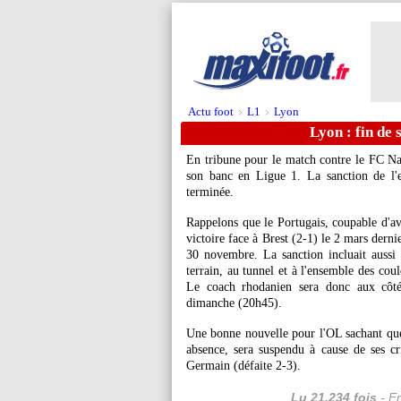
Actu foot
L1
Lyon
>
>
Lyon : fin de
En tribune pour le match contre le FC Na
son banc en Ligue 1. La sanction de l'e
terminée.
Rappelons que le Portugais, coupable d'avo
victoire face à Brest (2-1) le 2 mars derni
30 novembre. La sanction incluait aussi u
terrain, au tunnel et à l'ensemble des cou
Le coach rhodanien sera donc aux côté
dimanche (20h45).
Une bonne nouvelle pour l'OL sachant que 
absence, sera suspendu à cause de ses cri
Germain (défaite 2-3).
Lu 21.234 fois
- Er