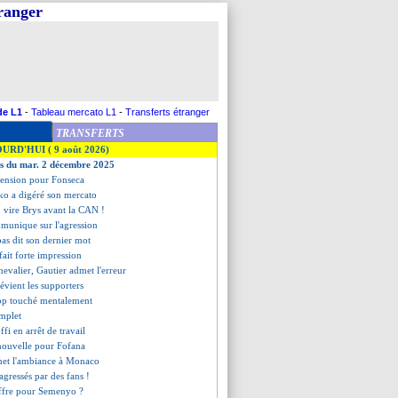
tranger
de L1
-
Tableau mercato L1
-
Transferts étranger
TRANSFERTS
OURD'HUI ( 9 août 2026)
es du mar. 2 décembre 2025
spension pour Fonseca
ko a digéré son mercato
o vire Brys avant la CAN !
mmunique sur l'agression
pas dit son dernier mot
fait forte impression
hevalier, Gautier admet l'erreur
évient les supporters
rop touché mentalement
omplet
fi en arrêt de travail
nouvelle pour Fofana
met l'ambiance à Monaco
 agressés par des fans !
offre pour Semenyo ?