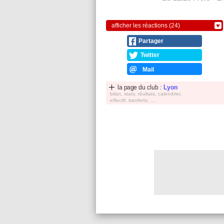
afficher les réactions (24)
Partager
Twitter
Mail
la page du club :
Lyon
bilan, stats, réultats, calendrier,
effectif, tranferts, ...