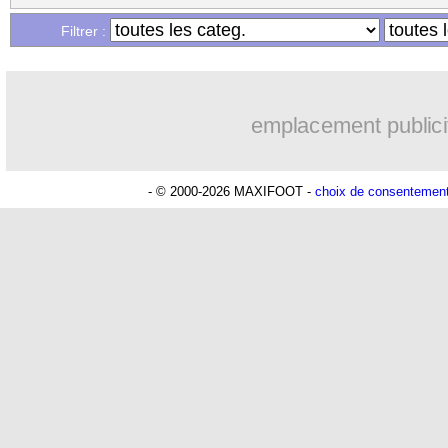
...
Liste des brèves du sam. 29 novembre
Filtrer :
emplacement publici
- © 2000-2026 MAXIFOOT -
choix de consentemen