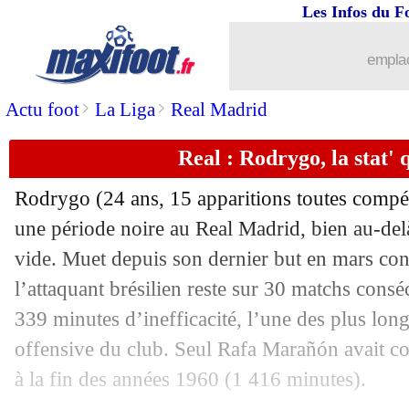
Les Infos du F
01/12
PSG
: Doué réagit à son Golden Boy
emplac
01/12
Barça
: Ter Stegen, de retour et convo
>
>
Actu foot
La Liga
Real Madrid
01/12
Espagne
: Yamal confiant pour le Mon
Real : Rodrygo, la stat' 
01/12
Lyon
: Mangala, dix mois plus tard
Rodrygo
(24 ans, 15 apparitions toutes compéti
01/12
Nice
: l'inquiétude de la direction
une période noire au Real Madrid, bien au-del
vide. Muet depuis son dernier but en mars con
01/12
Nantes
: la stat' qui fait peur
l’attaquant brésilien reste sur 30 matchs consé
339 minutes d’inefficacité, l’une des plus longu
01/12
C3
: Young Boys-Lille ne sera pas dif
offensive du club. Seul Rafa Marañón avait co
à la fin des années 1960 (1 416 minutes).
01/12
Strasbourg
: Rosenior assume ses choi