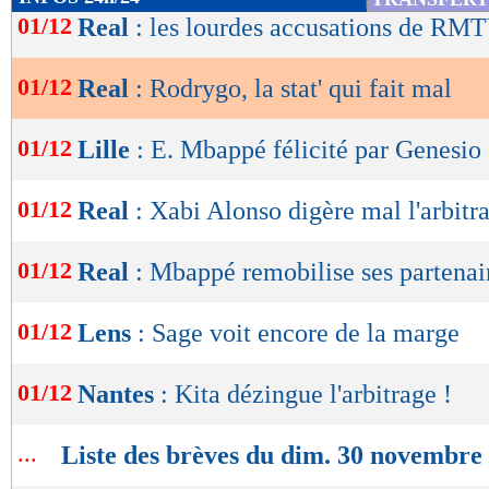
de
01/12
Real
: les lourdes accusations de RM
lecture
01/12
Real
: Rodrygo, la stat' qui fait mal
OK
01/12
Lille
: E. Mbappé félicité par Genesio
01/12
Real
: Xabi Alonso digère mal l'arbitr
01/12
Real
: Mbappé remobilise ses partenai
01/12
Lens
: Sage voit encore de la marge
01/12
Nantes
: Kita dézingue l'arbitrage !
...
Liste des brèves du dim. 30 novembre