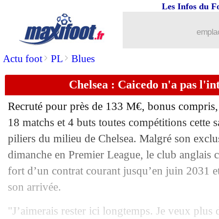
Les Infos du F
01/12
Cameroun
: Eto'o vire Brys avant la
emplac
01/12
Nice
: le club communique sur l'agres
>
>
Actu foot
PL
Blues
01/12
Inter
: Diouf n'a pas dit son dernier m
Chelsea : Caicedo n'a pas l'in
01/12
Gérone
: Ounahi fait forte impression
Recruté pour près de 133 M€, bonus compris
01/12
Monaco-PSG
: Chevalier, Gautier adm
18 matchs et 4 buts toutes compétitions cette 
piliers du milieu de Chelsea. Malgré son exclu
01/12
Nice
: Di Meco prévient les supporters
dimanche en Premier League, le club anglais c
fort d’un contrat courant jusqu’en juin 2031 et
01/12
Barça
: Araujo trop touché mentaleme
son arrivée.
01/12
CdF
: le tirage complet
"J’aimerais rester ici longtemps. Je veux plus 