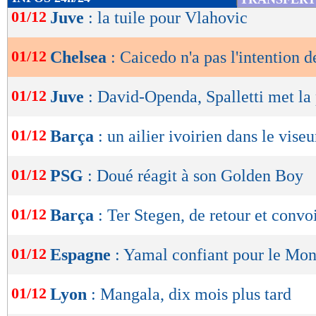
de
01/12
Juve
: la tuile pour Vlahovic
lecture
01/12
Chelsea
: Caicedo n'a pas l'intention d
OK
01/12
Juve
: David-Openda, Spalletti met la
01/12
Barça
: un ailier ivoirien dans le viseu
01/12
PSG
: Doué réagit à son Golden Boy
01/12
Barça
: Ter Stegen, de retour et convo
01/12
Espagne
: Yamal confiant pour le Mon
01/12
Lyon
: Mangala, dix mois plus tard