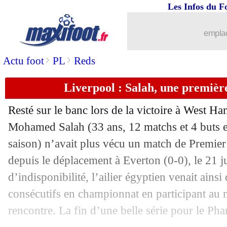
01/12
Ang.
: Fark accuse, changement de règ
Les Infos du F
01/12
Juve
: la tuile pour Vlahovic
emplac
>
>
Actu foot
PL
Reds
01/12
Chelsea
: Caicedo n'a pas l'intention d
Liverpool : Salah, une premièr
01/12
Juve
: David-Openda, Spalletti met la
Resté sur le banc lors de la victoire à West H
01/12
Barça
: un ailier ivoirien dans le viseu
Mohamed
Salah
(33 ans, 12 matchs et 4 buts 
saison) n’avait plus vécu un match de Premier
01/12
PSG
: Doué réagit à son Golden Boy
depuis le déplacement à Everton (0-0), le 21 
01/12
Barça
: Ter Stegen, de retour et convo
d’indisponibilité, l’ailier égyptien venait ain
consécutifs en championnat en participant au
01/12
Espagne
: Yamal confiant pour le Mon
rencontre. La fin d’une belle série pour le Pha