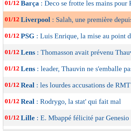
de
01/12
Barça
: Deco se frotte les mains pour
lecture
01/12
Liverpool
: Salah, une première depui
OK
01/12
PSG
: Luis Enrique, la mise au point 
01/12
Lens
: Thomasson avait prévenu Thau
01/12
Lens
: leader, Thauvin ne s'emballe pa
01/12
Real
: les lourdes accusations de RM
01/12
Real
: Rodrygo, la stat' qui fait mal
01/12
Lille
: E. Mbappé félicité par Genesio