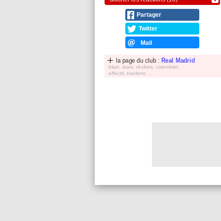
Partager
Twitter
Mail
la page du club :
Real Madrid
bilan, stats, réultats, calendrier,
effectif, tranferts, ...