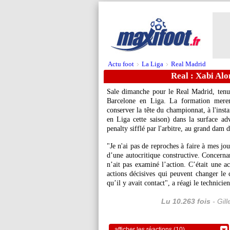
Actu foot
La Liga
Real Madrid
>
>
Real : Xabi Alo
Sale dimanche pour le Real Madrid, ten
Barcelone en Liga. La formation meren
conserver la tête du championnat, à l'inst
en Liga cette saison) dans la surface adv
penalty sifflé par l'arbitre, au grand dam
"Je n'ai pas de reproches à faire à mes jo
d’une autocritique constructive. Concerna
n’ait pas examiné l’action. C’était une a
actions décisives qui peuvent changer le 
qu’il y avait contact", a réagi le technici
Lu 10.263 fois
- Gil
afficher les réactions (10)