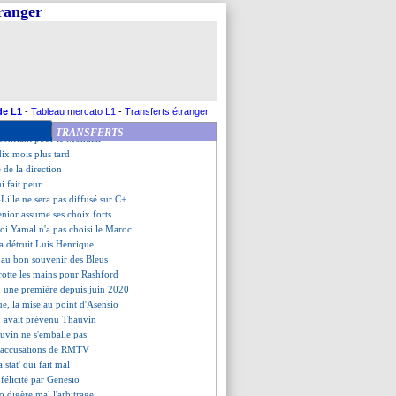
 ne comprend pas l'arbitrage
tranger
ors anglais visent Luis Eduardo
e, changement de règle ?
our Vlahovic
 n'a pas l'intention de partir
da, Spalletti met la pression
 ivoirien dans le viseur
it à son Golden Boy
de L1
-
Tableau mercato L1
-
Transferts étranger
n, de retour et convoité
TRANSFERTS
confiant pour le Mondial
ix mois plus tard
e de la direction
ui fait peur
ille ne sera pas diffusé sur C+
enior assume ses choix forts
oi Yamal n'a pas choisi le Maroc
a détruit Luis Henrique
 au bon souvenir des Bleus
rotte les mains pour Rashford
, une première depuis juin 2020
ue, la mise au point d'Asensio
 avait prévenu Thauvin
auvin ne s'emballe pas
s accusations de RMTV
 stat' qui fait mal
félicité par Genesio
o digère mal l'arbitrage