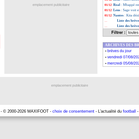
emplacement publicitaire
Real
: Mbappé rem
01/12
Lens
: Sage voit 
01/12
Nantes
: Kita déz
01/12
Liste des brèv
...
Liste des brè
...
Filtrer :
ARCHIVES DES B
.
brèves du jour
.
vendredi 07/08/20
.
mercredi 05/08/20
emplacement publicitaire
- © 2000-2026 MAXIFOOT -
choix de consentement
- L'actualité du
football
-