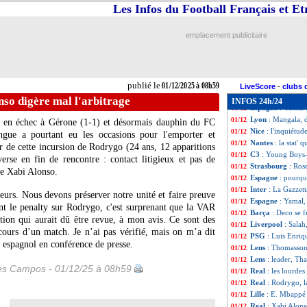
Chelsea
: Maresca
01/12
Les Infos du Football Français et E
Grêmio
: les cad
01/12
Ang.
: Fark accus
01/12
emplacement publicitaire
Juve
: la tuile p
01/12
Chelsea
: Caicedo
01/12
Juve
: David-Open
01/12
Barça
: un ailier
01/12
publié le
01/12/2025 à 08h59
PSG
: Doué réag
01/12
LiveScore
-
clubs 
Barça
: Ter Stege
01/12
nso digère mal l'arbitrage
INFOS 24h/24
Espagne
: Yamal 
01/12
Lyon
: Mangala, d
01/12
u en échec à Gérone (1-1) et désormais dauphin du FC
Nice
: l'inquiétud
01/12
gue a pourtant eu les occasions pour l'emporter et
Nantes
: la stat' q
01/12
ar de cette incursion de
Rodrygo
(24 ans, 12 apparitions
C3
: Young Boys-L
01/12
erse en fin de rencontre : contact litigieux et pas de
Strasbourg
: Ros
01/12
 de Xabi Alonso.
Espagne
: pourqu
01/12
Inter
: La Gazzett
01/12
ueurs. Nous devons préserver notre unité et faire preuve
Espagne
: Yamal,
01/12
nt le penalty sur Rodrygo, c'est surprenant que la VAR
Barça
: Deco se f
01/12
ction qui aurait dû être revue, à mon avis. Ce sont des
Liverpool
: Salah
01/12
cours d’un match. Je n’ai pas vérifié, mais on m’a dit
PSG
: Luis Enriq
01/12
en espagnol en conférence de presse.
Lens
: Thomasson
01/12
Lens
: leader, Th
01/12
les Campos - 01/12/25 à 08h59
Real
: les lourde
01/12
Real
: Rodrygo, la
01/12
Lille
: E. Mbappé 
01/12
Real
: Xabi Alons
01/12