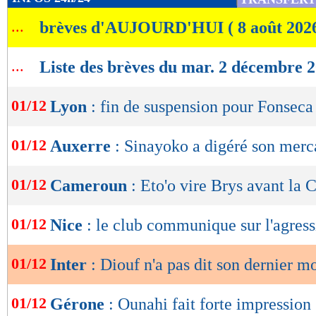
de
...
brèves d'AUJOURD'HUI ( 8 août 202
lecture
OK
...
Liste des brèves du mar. 2 décembre 
01/12
Lyon
: fin de suspension pour Fonseca
01/12
Auxerre
: Sinayoko a digéré son merc
01/12
Cameroun
: Eto'o vire Brys avant la
01/12
Nice
: le club communique sur l'agres
01/12
Inter
: Diouf n'a pas dit son dernier m
01/12
Gérone
: Ounahi fait forte impression