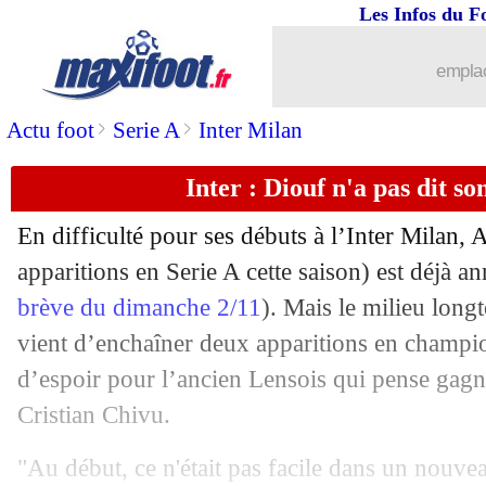
Les Infos du F
emplac
>
>
Actu foot
Serie A
Inter Milan
Inter : Diouf n'a pas dit s
En difficulté pour ses débuts à l’Inter Milan,
A
apparitions en Serie A cette saison) est déjà an
brève du dimanche 2/11
). Mais le milieu lon
vient d’enchaîner deux apparitions en champio
d’espoir pour l’ancien Lensois qui pense gagn
Cristian Chivu.
"Au début, ce n'était pas facile dans un nouv