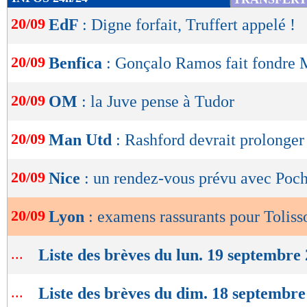
de
20/09
EdF
: Digne forfait, Truffert appelé !
lecture
OK
20/09
Benfica
: Gonçalo Ramos fait fondre
20/09
OM
: la Juve pense à Tudor
20/09
Man Utd
: Rashford devrait prolonger
20/09
Nice
: un rendez-vous prévu avec Poch
20/09
Lyon
: examens rassurants pour Toliss
...
Liste des brèves du lun. 19 septembre
...
Liste des brèves du dim. 18 septembre