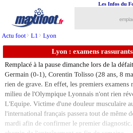
Les Infos du F
20/09
Nice
: ça se confirme pour Favre !
emplac
20/09
Man Utd
: Fernandes dément des ten
>
>
Actu foot
L1
Lyon
20/09
Real
: Liverpool ne lâche pas Valverd
Lyon : examens rassurants
20/09
Juve
: virer Allegri, c'est trop cher ?
Remplacé à la pause dimanche lors de la défaite
Germain (0-1), Corentin Tolisso (28 ans, 8 mat
20/09
Man Utd
: Fernandes se défend en par
rien de grave. En effet, les premiers examens 
20/09
milieu de l'Olympique Lyonnais n'ont rien rév
Nice
: Pochettino est intéressé
L'Equipe. Victime d'une douleur musculaire au
20/09
Bayern
: Coman a repris la course
l'international français passera tout de même
mardi afin de confirmer le premier diagnostic. 
20/09
Atletico
: Griezmann, le Barça compte