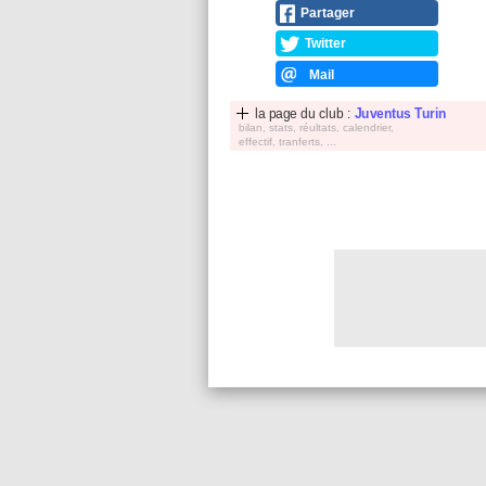
Partager
Twitter
Mail
la page du club :
Juventus Turin
bilan, stats, réultats, calendrier,
effectif, tranferts, ...