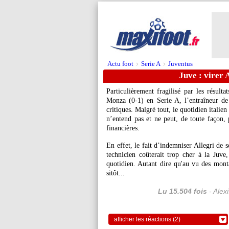
Actu foot
Serie A
Juventus
>
>
Juve : virer A
Particulièrement fragilisé par les résult
Monza (0-1) en Serie A, l’entraîneur de 
critiques. Malgré tout, le quotidien italie
n’entend pas et ne peut, de toute façon,
financières.
En effet, le fait d’indemniser Allegri de 
technicien coûterait trop cher à la Juve
quotidien. Autant dire qu'au vu des mont
sitôt...
Lu 15.504 fois
- Alex
afficher les réactions (2)