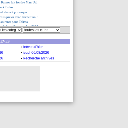
o Ramos fait fondre Man Utd
se à Tudor
ord devrait prolonger
vous prévu avec Pochettino !
ssurants pour Tolisso
es du lun. 19 septembre 2022
es du dim. 18 septembre 2022
REVES
.
brèves d'hier
.
26
jeudi 06/08/2026
.
26
Recherche archives