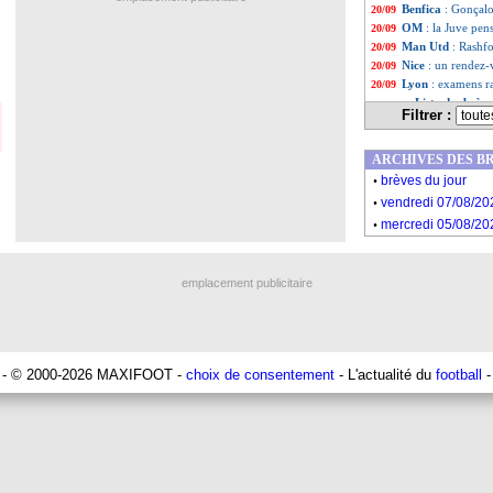
Benfica
: Gonçal
20/09
OM
: la Juve pen
20/09
Man Utd
: Rashf
20/09
Nice
: un rendez-
20/09
Lyon
: examens ra
20/09
Liste des brèv
...
Filtrer :
Liste des brèv
...
ARCHIVES DES B
.
brèves du jour
.
vendredi 07/08/20
.
mercredi 05/08/20
emplacement publicitaire
- © 2000-2026 MAXIFOOT -
choix de consentement
- L'actualité du
football
-