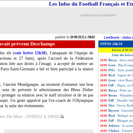
Les Infos du Football Français et E
emplacement publicitaire
publié le
20/09/2022 à 19h02
LiveScore
-
clubs 
avait prévenu Deschamps
INFOS 24h/24
brèves d'AUJ
...
us tôt (
voir brève 15h38
), l'attaquant de l'équipe de
Liste des brèv
...
tions et 27 buts), après l'accord de la Fédération
Barça
: deux pis
20/09
tion liée aux droits à l'image, a accepté de mettre un
Lyon
: Ripoll jug
20/09
Paris Saint-Germain a bel et bien participé à la séance
PSG
: Soler justi
20/09
Real
: l'agent de
20/09
Lyon
: virer Bosz
20/09
C, l'ancien Monégasque, au moment d'entamer son bras
EdF
: Digne, un 
20/09
e soin de prévenir le sélectionneur des Bleus Didier
Barça
: Pedri su
20/09
téger sa relation avec le staff tricolore et de ne pas
Roma
: Wijnaldu
20/09
e sujet. Un geste apprécié par l'ex-coach de l'Olympique
EdF
: Desailly f
20/09
par la suite des événements.
Nice
: Favre, Roth
20/09
Bayern
: Gravenb
20/09
Real
: Rüdiger sc
en Da Silva - 20/09/22 à 19h02
20/09
EdF
: Mbappé av
20/09
Atletico
: le raci
20/09
Chelsea
: Freund 
20/09