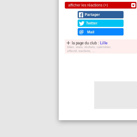
afficher les réactions (+)
Partager
Twitter
Mail
la page du club :
Lille
bilan, stats, réultats, calendrier,
effectif, tranferts, ...