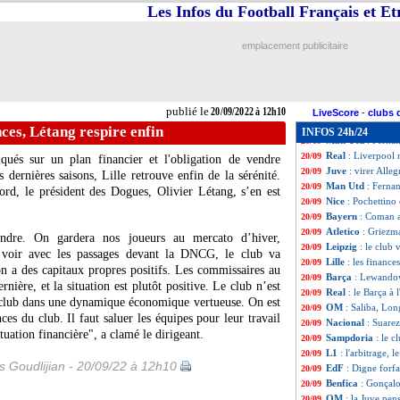
Rennes
: prix fix
20/09
Les Infos du Football Français et E
Man City
: un da
20/09
Barça
: M. Braith
20/09
emplacement publicitaire
Portugal
: Rafa S
20/09
Euro 2024
: la R
20/09
Rennes
: Jérémy J
20/09
PSG
: la MNM, S
20/09
publié le
20/09/2022 à 12h10
EdF
: Mbappé met
20/09
LiveScore
-
clubs 
Nice
: ça se conf
20/09
ances, Létang respire enfin
INFOS 24h/24
Man Utd
: Ferna
20/09
Real
: Liverpool 
20/09
és sur un plan financier et l'obligation de vendre
Juve
: virer Alleg
20/09
s dernières saisons, Lille retrouve enfin de la sérénité.
Man Utd
: Ferna
20/09
rd, le président des Dogues, Olivier Létang, s’en est
Nice
: Pochettino 
20/09
Bayern
: Coman a
20/09
Atletico
: Griezm
20/09
ndre. On gardera nos joueurs au mercato d’hiver,
Leipzig
: le club
20/09
 voir avec les passages devant la DNCG, le club va
Lille
: les finance
20/09
n a des capitaux propres positifs. Les commissaires au
Barça
: Lewandow
20/09
ière, et la situation est plutôt positive. Le club n’est
Real
: le Barça à 
20/09
e club dans une dynamique économique vertueuse. On est
OM
: Saliba, Lon
20/09
ces du club. Il faut saluer les équipes pour leur travail
Nacional
: Suarez
20/09
uation financière", a clamé le dirigeant.
Sampdoria
: le c
20/09
L1
: l'arbitrage,
20/09
is Goudlijian - 20/09/22 à 12h10
EdF
: Digne forfa
20/09
Benfica
: Gonçal
20/09
OM
: la Juve pen
20/09