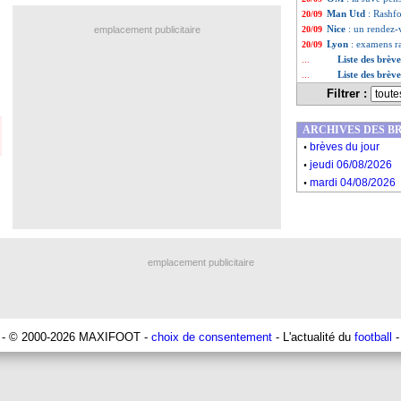
Man Utd
: Rashf
20/09
Nice
: un rendez-
emplacement publicitaire
20/09
Lyon
: examens ra
20/09
Liste des brèv
...
Liste des brèv
...
Filtrer :
ARCHIVES DES B
.
brèves du jour
.
jeudi 06/08/2026
.
mardi 04/08/2026
emplacement publicitaire
- © 2000-2026 MAXIFOOT -
choix de consentement
- L'actualité du
football
-