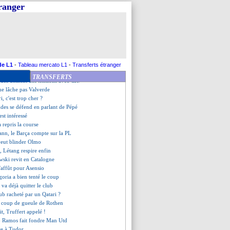
é pour Majer
tranger
nger pour l'avenir de Walker ?
waite - "j'avais le niveau"
ilva arrête la sélection
ussie exclue du tournoi !
acquet passe pro (officiel)
oler voit des gens normaux
 fin à son boycott
de L1
-
Tableau mercato L1
-
Transferts étranger
irme pour Favre !
TRANSFERTS
ndes dément des tensions avec CR7
ne lâche pas Valverde
ri, c'est trop cher ?
ndes se défend en parlant de Pépé
est intéressé
 repris la course
ann, le Barça compte sur la PL
 veut blinder Olmo
s, Létang respire enfin
ski revit en Catalogne
l'affût pour Asensio
goria a bien tenté le coup
 va déjà quitter le club
lub racheté par un Qatari ?
 le coup de gueule de Rothen
it, Truffert appelé !
o Ramos fait fondre Man Utd
se à Tudor