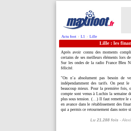
Actu foot
L1
Lille
>
>
Lille : les fin
Après avoir connu des moments compliqu
certains de ses meilleurs éléments lors de
Sur les ondes de la radio France Bleu No
félicité.
"On n’a absolument pas besoin de ve
indépendamment des tarifs. On peut le
beaucoup mieux. Pour la première fois, o
compte sont venus à Luchin la semaine dern
plus sous tension. (…) Il faut remettre l
en avance dans le rétablissement des finan
qui a permis ce retournement dans notre sit
Lu 21.288 fois
- Alex