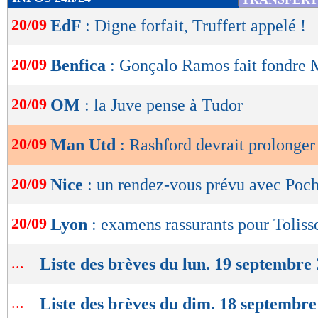
de
20/09
EdF
: Digne forfait, Truffert appelé !
lecture
OK
20/09
Benfica
: Gonçalo Ramos fait fondre
20/09
OM
: la Juve pense à Tudor
20/09
Man Utd
: Rashford devrait prolonger
20/09
Nice
: un rendez-vous prévu avec Poch
20/09
Lyon
: examens rassurants pour Toliss
...
Liste des brèves du lun. 19 septembre
...
Liste des brèves du dim. 18 septembre