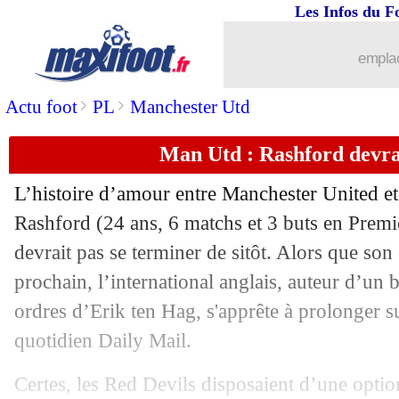
Les Infos du F
20/09
Nice
: ça se confirme pour Favre !
emplac
20/09
Man Utd
: Fernandes dément des ten
>
>
Actu foot
PL
Manchester Utd
20/09
Real
: Liverpool ne lâche pas Valverd
Man Utd : Rashford devra
20/09
Juve
: virer Allegri, c'est trop cher ?
L’histoire d’amour entre Manchester United e
Rashford (24 ans, 6 matchs et 3 buts en Premi
20/09
Man Utd
: Fernandes se défend en par
devrait pas se terminer de sitôt. Alors que son 
20/09
prochain, l’international anglais, auteur d’un 
Nice
: Pochettino est intéressé
ordres d’Erik ten Hag, s'apprête à prolonger su
20/09
Bayern
: Coman a repris la course
quotidien Daily Mail.
20/09
Atletico
: Griezmann, le Barça compte
Certes, les Red Devils disposaient d’une opti