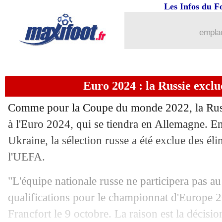
20/09
EdF
: Digne, un Mondial en danger ?
Les Infos du F
20/09
Barça
: Pedri sur un nuage avec Xavi
emplac
20/09
Roma
: Wijnaldum sort du silence
Euro 2024 : la Russie exclu
20/09
EdF
: Desailly fait confiance à Desc
Comme pour la Coupe du monde 2022, la Russi
20/09
Nice
: Favre, Rothen n'en revient pas...
à l'Euro 2024, qui se tiendra en Allemagne. En
Ukraine, la sélection russe a été exclue des él
20/09
Bayern
: Gravenberch en veut plus
l'UEFA.
20/09
Real
: Rüdiger scotché par Ancelotti
"L'équipe nationale russe ne participera pas au 
qualifications pour le championnat d'Europe 2
20/09
EdF
: Mbappé avait prévenu Descham
Francfort le 9 octobre. La raison est la décisio