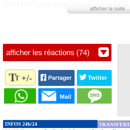
20/09
Atletico
: le racisme, le club s'exprime
l'UEFA de suspendre les équipes nationales et 
afficher la suite ..
participation aux compétitions organisées par l
20/09
Chelsea
: Freund reste à Salzbourg
s'applique par défaut jusqu'à nouvel ordre", a 
de football (RFS) dans un communiqué.
20/09
OM
: Rongier a prolongé (officiel)
Lu 26.941 fois
- Romain Rigaux -
20/09
Barça
: remplaçant, Piqué ne baisse pa
afficher les réactions (74)
20/09
Lorient
: Le Fée juge son niveau actu
T
+/-
T
Partager
Twitter
20/09
Rennes
: prix fixé pour Majer
Règlez la
taille du
Mail
20/09
Man City
: un danger pour l'avenir de
texte
pour
20/09
Barça
: M. Braithwaite - "j'avais le n
l'adapter
à vos
INFOS 24h/24
TRANSFERT
préférences