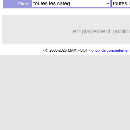
20/09
Juve
: virer Allegri, c'est trop cher ?
Filtrer :
20/09
Man Utd
: Fernandes se défend en par
emplacement publici
20/09
Nice
: Pochettino est intéressé
20/09
Bayern
: Coman a repris la course
- © 2000-2026 MAXIFOOT -
choix de consentemen
20/09
Atletico
: Griezmann, le Barça compte
20/09
Leipzig
: le club veut blinder Olmo
20/09
Lille
: les finances, Létang respire enf
20/09
Barça
: Lewandowski revit en Catalo