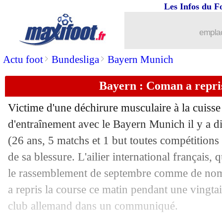
Les Infos du F
20/09
OM
: Rongier a prolongé (officiel)
emplac
20/09
Barça
: remplaçant, Piqué ne baisse pa
>
>
Actu foot
Bundesliga
Bayern Munich
20/09
Lorient
: Le Fée juge son niveau actu
Bayern : Coman a repris
20/09
Rennes
: prix fixé pour Majer
Victime d'une déchirure musculaire à la cuisse
20/09
Man City
: un danger pour l'avenir de
d'entraînement avec le Bayern Munich il y a 
(26 ans, 5 matchs et 1 but toutes compétitions 
20/09
Barça
: M. Braithwaite - "j'avais le n
de sa blessure. L'ailier international français, 
le rassemblement de septembre comme de nom
20/09
Portugal
: Rafa Silva arrête la sélecti
a repris la course ce matin pendant une vingta
club allemand dans un communiqué.
20/09
Euro 2024
: la Russie exclue du tourno