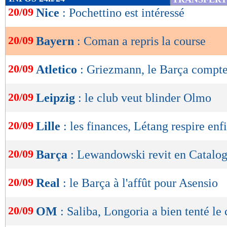
de
20/09
Nice
: Pochettino est intéressé
lecture
20/09
Bayern
: Coman a repris la course
OK
20/09
Atletico
: Griezmann, le Barça compte
20/09
Leipzig
: le club veut blinder Olmo
20/09
Lille
: les finances, Létang respire enf
20/09
Barça
: Lewandowski revit en Catalo
20/09
Real
: le Barça à l'affût pour Asensio
20/09
OM
: Saliba, Longoria a bien tenté le