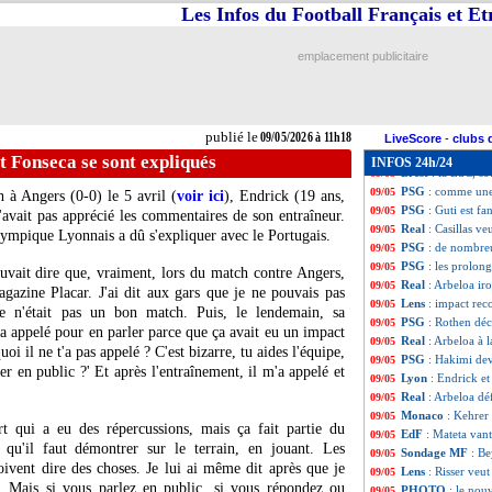
PSG
: Luis Enriq
09/05
Les Infos du Football Français et E
All.
: Leipzig en 
09/05
Nice
: son avenir
09/05
emplacement publicitaire
Lille
: Genesio res
09/05
PSG
: Upamecano
09/05
Barça
: Mbappé, 
09/05
OM
: Lorenzi se 
09/05
publié le
09/05/2026 à 11h18
PSG
: le plan av
09/05
LiveScore
-
clubs 
Ang.
: Chelsea st
09/05
t Fonseca se sont expliqués
INFOS 24h/24
Brest
: la LdC, s
09/05
PSG
: comme une
09/05
 à Angers (0-0) le 5 avril (
voir ici
),
Endrick
(19 ans,
PSG
: Guti est fa
09/05
'avait pas apprécié les commentaires de son entraîneur.
Real
: Casillas v
09/05
lympique Lyonnais a dû s'expliquer avec le Portugais.
PSG
: de nombre
09/05
PSG
: les prolong
09/05
ouvait dire que, vraiment, lors du match contre Angers,
Real
: Arbeloa iro
09/05
magazine Placar. J'ai dit aux gars que je ne pouvais pas
Lens
: impact re
09/05
e n'était pas un bon match. Puis, le lendemain, sa
PSG
: Rothen déc
09/05
'a appelé pour en parler parce que ça avait eu un impact
Real
: Arbeloa à 
09/05
oi il ne t'a pas appelé ? C'est bizarre, tu aides l'équipe,
PSG
: Hakimi dev
09/05
er en public ?' Et après l'entraînement, il m'a appelé et
Lyon
: Endrick et
09/05
Real
: Arbeloa d
09/05
Monaco
: Kehrer
09/05
t qui a eu des répercussions, mais ça fait partie du
EdF
: Mateta vant
09/05
 qu'il faut démontrer sur le terrain, en jouant. Les
Sondage MF
: Be
09/05
oivent dire des choses. Je lui ai même dit après que je
Lens
: Risser veu
09/05
er. Mais si vous parlez en public, si vous répondez ou
PHOTO
: le nou
09/05