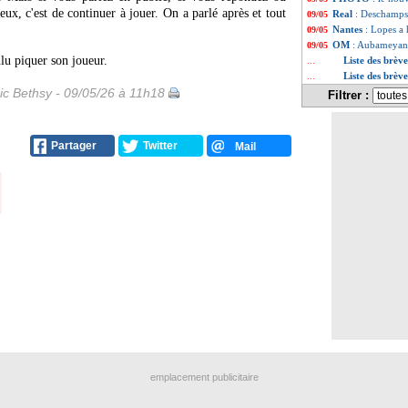
eux, c'est de continuer à jouer. On a parlé après et tout
Real
: Deschamps,
09/05
Nantes
: Lopes a
09/05
OM
: Aubameyang 
09/05
ulu piquer son joueur.
Liste des brèv
...
Liste des brèv
...
ic Bethsy - 09/05/26 à 11h18
Filtrer :
Partager
Twitter
Mail
emplacement publicitaire