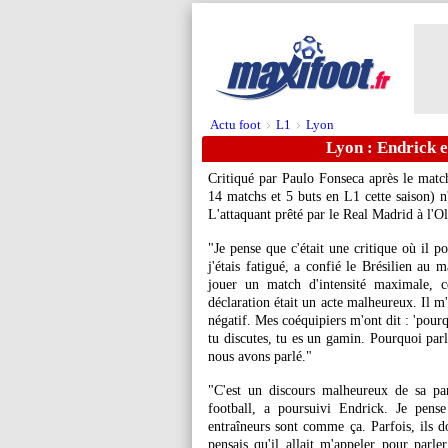
Actu foot
L1
Lyon
>
>
Lyon : Endrick e
Critiqué par Paulo Fonseca après le match
14 matchs et 5 buts en L1 cette saison) n
L'attaquant prêté par le Real Madrid à l'O
"Je pense que c'était une critique où il p
j'étais fatigué, a confié le Brésilien au 
jouer un match d'intensité maximale, c
déclaration était un acte malheureux. Il m
négatif. Mes coéquipiers m'ont dit : 'pourqu
tu discutes, tu es un gamin. Pourquoi parl
nous avons parlé."
"C'est un discours malheureux de sa par
football, a poursuivi Endrick. Je pense
entraîneurs sont comme ça. Parfois, ils d
pensais qu'il allait m'appeler pour parl