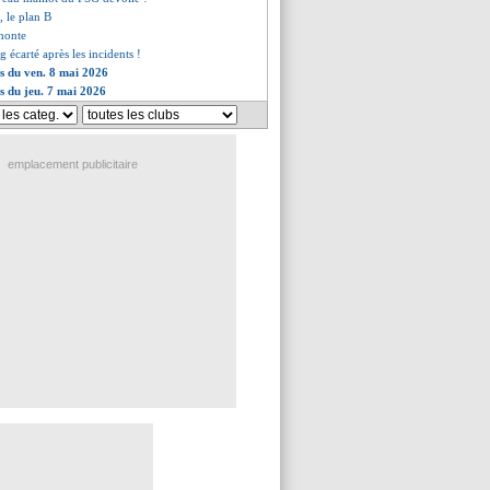
 le plan B
 honte
écarté après les incidents !
es du ven. 8 mai 2026
es du jeu. 7 mai 2026
emplacement publicitaire