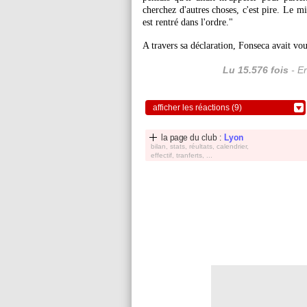
cherchez d'autres choses, c'est pire. Le mi
est rentré dans l'ordre."
A travers sa déclaration, Fonseca avait vo
Lu 15.576 fois
- Er
afficher les réactions (9)
la page du club :
Lyon
bilan, stats, réultats, calendrier,
effectif, tranferts, ...