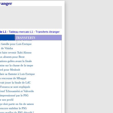
ue a toujours senti du soutien
tranger
LdC, le choc pour Stuttgart
, Wahi confirme
te flou sur son avenir
-Dembélé, Enrique a aimé
Flick répond cash
rapproche !
ec Safonov, Enrique esquive
de L1
-
Tableau mercato L1
-
Transferts étranger
oppe l'hémorragie
TRANSFERTS
ouvenir éternel pour Lorenzi
 famille pour Luis Enrique
n de Vitinha
eut faire revenir Xabi Alonso
ux absents pour Brest
ations gelées avant la finale
nise sur la chasse de la taupe
cord pour Mesloub
lare sa flamme à Luis Enrique
la rescousse de Mbappé
rait jouer la finale de LdC
 Fonseca se sont expliqués
éfend Tchouaméni et Valverde
 impressionné par le PSG
e son profil
ye doit partir en fin de saison
t encore embêter le PSG
veau maillot du PSG dévoilé !