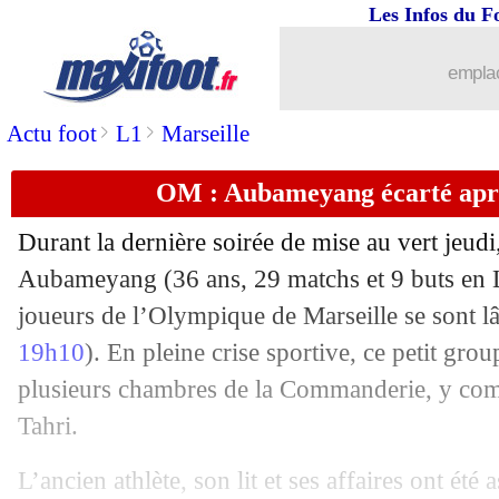
Les Infos du F
09/05
Ang.
: Chelsea stoppe l'hémorragie
emplac
09/05
Brest
: la LdC, souvenir éternel pour 
>
>
Actu foot
L1
Marseille
09/05
PSG
: comme une famille pour Luis E
OM : Aubameyang écarté après
09/05
PSG
: Guti est fan de Vitinha
Durant la dernière soirée de mise au vert jeudi
Aubameyang
(36 ans, 29 matchs et 9 buts en L
09/05
Real
: Casillas veut faire revenir Xab
joueurs de l’Olympique de Marseille se sont lâ
09/05
19h10
). En pleine crise sportive, ce petit gro
PSG
: de nombreux absents pour Brest
plusieurs chambres de la Commanderie, y comp
09/05
PSG
: les prolongations gelées avant l
Tahri.
09/05
Real
: Arbeloa ironise sur la chasse de
L’ancien athlète, son lit et ses affaires ont été