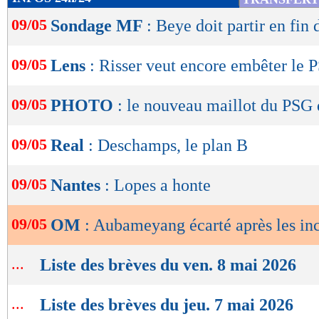
de
09/05
Sondage MF
: Beye doit partir en fin 
lecture
OK
09/05
Lens
: Risser veut encore embêter le 
09/05
PHOTO
: le nouveau maillot du PSG 
09/05
Real
: Deschamps, le plan B
09/05
Nantes
: Lopes a honte
09/05
OM
: Aubameyang écarté après les inc
...
Liste des brèves du ven. 8 mai 2026
...
Liste des brèves du jeu. 7 mai 2026