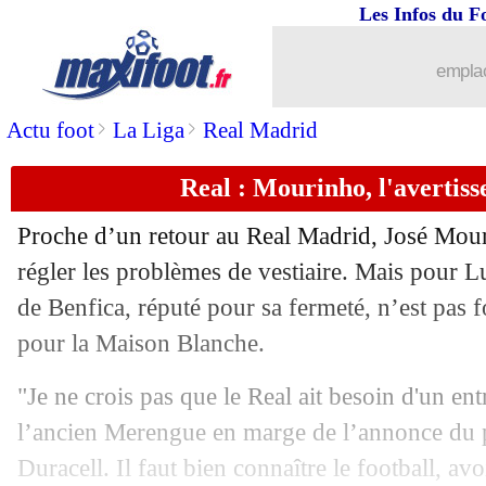
Les Infos du F
emplac
>
>
Actu foot
La Liga
Real Madrid
Real : Mourinho, l'avertis
Proche d’un retour au Real Madrid, José Mou
régler les problèmes de vestiaire. Mais pour Lu
de Benfica, réputé pour sa fermeté, n’est pas f
pour la Maison Blanche.
"Je ne crois pas que le Real ait besoin d'un en
l’ancien Merengue en marge de l’annonce du pa
...
brèves d'AUJOURD'HUI ( 6 août 202
Duracell. Il faut bien connaître le football, av