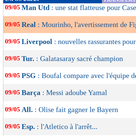
de
09/05
Man Utd
: une stat flatteuse pour Cas
lecture
09/05
Real
: Mourinho, l'avertissement de F
OK
09/05
Liverpool
: nouvelles rassurantes pou
09/05
Tur.
: Galatasaray sacré champion
09/05
PSG
: Boufal compare avec l'équipe d
09/05
Barça
: Messi adoube Yamal
09/05
All.
: Olise fait gagner le Bayern
09/05
Esp.
: l'Atletico à l'arrêt...