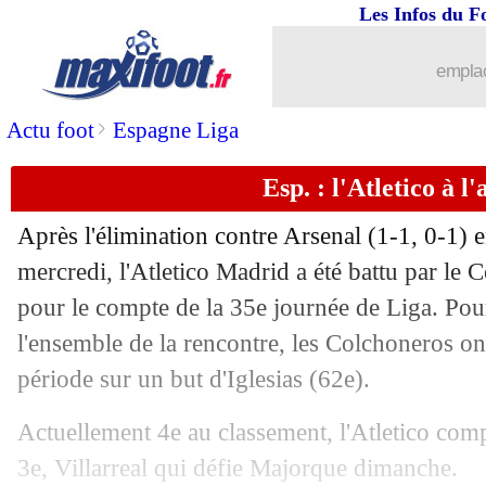
Les Infos du F
emplac
...
brèves d'AUJOURD'HUI ( 7 août 202
>
Actu foot
Espagne Liga
...
Liste des brèves du dim. 10 mai 2026
Esp. : l'Atletico à l'a
09/05
Lyon
: Endrick dévoile son meilleur 
Après l'élimination contre Arsenal (1-1, 0-1)
09/05
L2
: le match Bastia-Le Mans ne repre
mercredi, l'Atletico Madrid a été battu par le 
pour le compte de la 35e journée de Liga. Pou
09/05
Ita.
: la Juve s'installe sur le podium
l'ensemble de la rencontre, les Colchoneros on
période sur un but d'Iglesias (62e).
09/05
Barça
: la piste Bastoni se refroidit
Actuellement 4e au classement, l'Atletico compt
09/05
Nantes
: Tati et Abline ne seront pas b
3e, Villarreal qui défie Majorque dimanche.