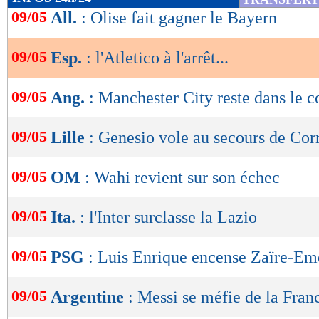
de
09/05
All.
: Olise fait gagner le Bayern
lecture
09/05
Esp.
: l'Atletico à l'arrêt...
OK
09/05
Ang.
: Manchester City reste dans le 
09/05
Lille
: Genesio vole au secours de Cor
09/05
OM
: Wahi revient sur son échec
09/05
Ita.
: l'Inter surclasse la Lazio
09/05
PSG
: Luis Enrique encense Zaïre-Em
09/05
Argentine
: Messi se méfie de la Fran