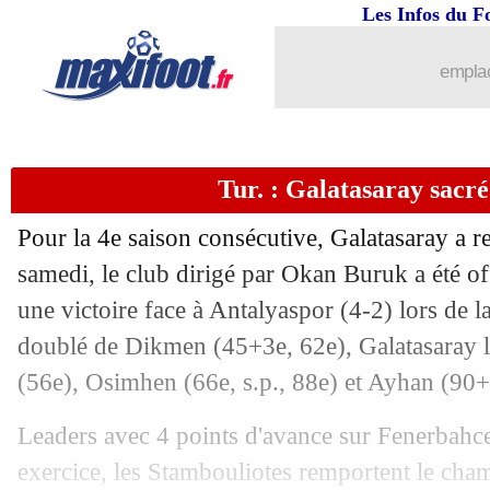
Les Infos du F
emplac
Tur. : Galatasaray sacr
Pour la 4e saison consécutive, Galatasaray a 
samedi, le club dirigé par Okan Buruk a été of
une victoire face à Antalyaspor (4-2) lors de 
...
brèves d'AUJOURD'HUI (10 août 202
doublé de Dikmen (45+3e, 62e), Galatasaray l
...
Liste des brèves du dim. 10 mai 2026
(56e), Osimhen (66e, s.p., 88e) et Ayhan (90+
Leaders avec 4 points d'avance sur Fenerbahce 
09/05
Lyon
: Endrick dévoile son meilleur 
exercice, les Stambouliotes remportent le cha