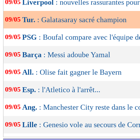
09/05
Liverpool
: nouvelles rassurantes pou
de
lecture
09/05
Tur.
: Galatasaray sacré champion
OK
09/05
PSG
: Boufal compare avec l'équipe d
09/05
Barça
: Messi adoube Yamal
09/05
All.
: Olise fait gagner le Bayern
09/05
Esp.
: l'Atletico à l'arrêt...
09/05
Ang.
: Manchester City reste dans le 
09/05
Lille
: Genesio vole au secours de Cor