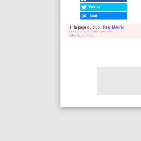
Twitter
Mail
la page du club :
Real Madrid
bilan, stats, réultats, calendrier,
effectif, tranferts, ...