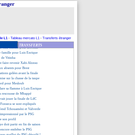
ue a toujours senti du soutien
tranger
LdC, le choc pour Stuttgart
, Wahi confirme
te flou sur son avenir
-Dembélé, Enrique a aimé
Flick répond cash
rapproche !
ec Safonov, Enrique esquive
de L1
-
Tableau mercato L1
-
Transferts étranger
oppe l'hémorragie
TRANSFERTS
ouvenir éternel pour Lorenzi
 famille pour Luis Enrique
n de Vitinha
eut faire revenir Xabi Alonso
ux absents pour Brest
ations gelées avant la finale
nise sur la chasse de la taupe
cord pour Mesloub
lare sa flamme à Luis Enrique
la rescousse de Mbappé
rait jouer la finale de LdC
 Fonseca se sont expliqués
éfend Tchouaméni et Valverde
 impressionné par le PSG
e son profil
ye doit partir en fin de saison
t encore embêter le PSG
veau maillot du PSG dévoilé !