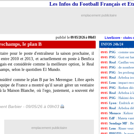
PSG
: Luis Enriq
09/05
Les Infos du Football Français et E
All.
: Leipzig en 
09/05
Nice
: son avenir
09/05
emplacement publicitaire
Lille
: Genesio res
09/05
PSG
: Upamecano
09/05
Barça
: Mbappé, 
09/05
OM
: Lorenzi se 
09/05
publié le
09/05/2026 à 09h03
PSG
: le plan av
09/05
LiveScore
-
clubs 
Ang.
: Chelsea st
09/05
eschamps, le plan B
INFOS 24h/24
Brest
: la LdC, s
09/05
PSG
: comme une
09/05
taire pour le poste d'entraîneur la saison prochaine, il
PSG
: Guti est fa
09/05
 entre 2010 et 2013, et actuellement en poste à Benfica
Real
: Casillas v
09/05
ugais est considérée comme la meilleure option, le Real
PSG
: de nombre
09/05
champs, selon le quotidien El Mundo.
PSG
: les prolong
09/05
Real
: Arbeloa iro
09/05
considéré comme le plan B par les Merengue. Libre après
Lens
: impact re
09/05
quipe de France a montré qu'il savait gérer un vestiaire
PSG
: Rothen déc
09/05
 à la Maison Blanche, où l'ego, justement, a souvent été
Real
: Arbeloa à 
09/05
PSG
: Hakimi dev
09/05
Lyon
: Endrick et
09/05
ent Barbier - 09/05/26 à 09h03
Real
: Arbeloa d
09/05
Monaco
: Kehrer
09/05
EdF
: Mateta vant
09/05
Sondage MF
: Be
09/05
emplacement publicitaire
Lens
: Risser veu
09/05
PHOTO
: le nou
09/05