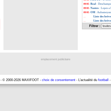
Real
: Deschamps,
09/05
Nantes
: Lopes a
09/05
OM
: Aubameyang 
09/05
Liste des brèv
...
Liste des brèv
...
Filtrer :
emplacement publicitaire
- © 2000-2026 MAXIFOOT -
choix de consentement
- L'actualité du
football
-