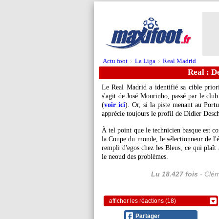
Actu foot
La Liga
Real Madrid
>
>
Real : D
Le Real Madrid a identifié sa cible priori
s'agit de José Mourinho, passé par le club
(
voir ici
). Or, si la piste menant au Port
apprécie toujours le profil de Didier Des
À tel point que le technicien basque est 
la Coupe du monde, le sélectionneur de l'é
rempli d'egos chez les Bleus, ce qui plaît
le neoud des problèmes.
Lu 18.427 fois
- Clém
afficher les réactions (18)
Partager