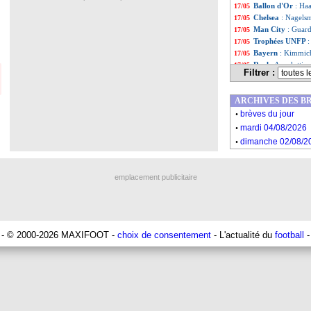
Ballon d'Or
: Ha
17/05
Chelsea
: Nagels
17/05
Man City
: Guard
17/05
Trophées UNFP
:
17/05
Bayern
: Kimmich
17/05
Real
: Ancelotti e
17/05
Filtrer :
Argentine
: Luga
17/05
Man City
: Guard
17/05
ARCHIVES DES B
Real
: pas de pla
17/05
.
Juve
: Bonucci, r
17/05
brèves du jour
.
Milan
: Maignan 
17/05
mardi 04/08/2026
Milan
: Pioli met
17/05
.
dimanche 02/08/2
Toulouse
: Regra
17/05
Inter
: Inzaghi su
17/05
Milan
: l'Inter, 
17/05
emplacement publicitaire
Liste des brèv
...
Liste des brèv
...
- © 2000-2026 MAXIFOOT -
choix de consentement
- L'actualité du
football
-