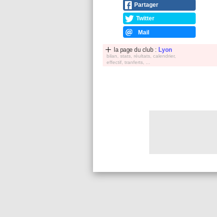
Partager
Twitter
Mail
la page du club :
Lyon
bilan, stats, réultats, calendrier,
effectif, tranferts, ...