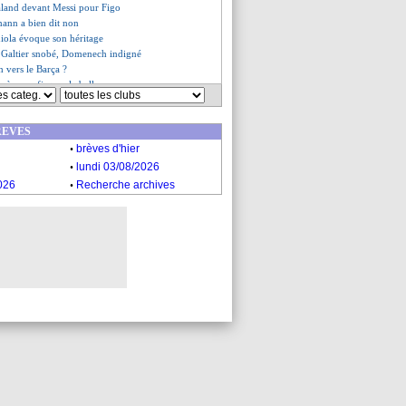
aland devant Messi pour Figo
mann a bien dit non
iola évoque son héritage
 Galtier snobé, Domenech indigné
 vers le Barça ?
spère confisquer le ballon
no s'en prend à la FIFA
iola rêve de la C1
REVES
n anti-Haaland
.
etraite dans un an
brèves d'hier
a encore impressionné Twitter
.
lundi 03/08/2026
 en avant la jeunesse
.
026
Recherche archives
gui défend Aboukhlal
r un nuage !
Maldini sent une différence
es du mar. 16 mai 2023
es du lun. 15 mai 2023