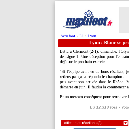
Actu foot
L1
Lyon
>
>
Lyon : Blanc se pr
Battu à Clermont (2-1), dimanche, l'Olym
de Ligue 1. Une déception pour l'entraîn
déjà sur le prochain exercice.
"Si l'équipe avait eu de bons résultats, j
retiens pas ça, a répondu le champion du
pris avant son arrivée dans le Rhône. M
démarre en juin. Il faudra la commencer 
Et un mercato conséquent pour retrouver 
Lu 12.319 fois
- Youc
afficher les réactions (3)