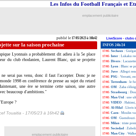
Les Infos du Football Français et E
OM
: Sanchez, r
17/05
LdC
: Manchester
17/05
PSG
: CUP de ret
17/05
emplacement publicitaire
Sondage MF
: Ci
17/05
PSG
: Mourinho,
17/05
Liverpool
: 4 dép
17/05
Brentford
: Tone
17/05
publié le
17/05/2023 à 16h42
LiveScore
-
clubs 
Bayern
: les bar
17/05
ojette sur la saison prochaine
INFOS 24h/24
PSG
: Ruiz veut
17/05
Sochaux
: Guégan
17/05
pique Lyonnais a probablement dit adieu à la 5e place
Inter
: Lukaku re
17/05
eur du club rhodanien, Laurent Blanc, qui se projette
Divers
: Lacazett
17/05
Lyon
: Blanc se p
17/05
Juve
: Allegri r
17/05
e ne serai pas venu, donc il faut l'accepter. Donc je ne
PSG
: Verratti, e
17/05
 monde 1998 en conférence de presse au sujet du retard
Tottenham
: le f
17/05
aintenant, une ère se termine cette saison, une autre
OM
: Zaha s'éloi
17/05
avec beaucoup d'ambitions."
Strasbourg
: Dou
17/05
Man Utd
: une ul
17/05
l'Europe ?
VIDEO
: Hakimi,
17/05
Al-Hilal
: Lloris 
17/05
ef Touaitia - 17/05/23 à 16h42
Caen
: Moulin va 
17/05
OM
: Guendouzi 
17/05
Milan
: triste pre
17/05
Sociedad
: Zubeld
17/05
Man City
: Walke
17/05
emplacement publicitaire