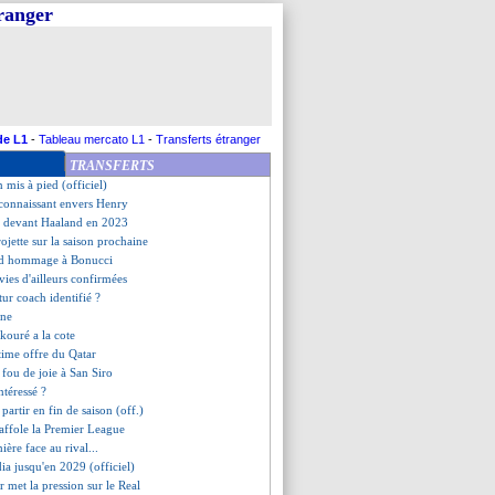
tranger
endez-vous imminent
 City-Real Madrid, les compos
our, le club joue l'apaisement
ty, votre favori face au Real !
 un obstacle avec Campos ?
arts confirmés (officiel)
y suspendu 8 mois !
de L1
-
Tableau mercato L1
-
Transferts étranger
belés pour Kimmich ?
TRANSFERTS
 convaincre Campos
 mis à pied (officiel)
connaissant envers Henry
e devant Haaland en 2023
rojette sur la saison prochaine
end hommage à Bonucci
nvies d'ailleurs confirmées
utur coach identifié ?
gne
kouré a la cote
time offre du Qatar
 fou de joie à San Siro
intéressé ?
partir en fin de saison (off.)
affole la Premier League
mière face au rival...
ia jusqu'en 2029 (officiel)
r met la pression sur le Real