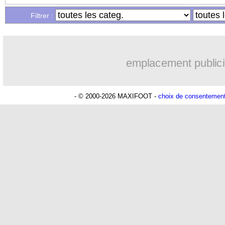
Filtrer :
15/05
TFC
: Aboukhlal impliqué dans une al
15/05
Monaco
: l'explication de la pelouse 
emplacement publici
15/05
Man Utd
: fin de saison pour Sabitzer
- © 2000-2026 MAXIFOOT -
choix de consentemen
15/05
PSG
: Bernardo Silva est intéressé
15/05
OM
: Payet pourrait jouer un dernier 
15/05
VIDEO
: le Barça fête le titre sans Pi
15/05
OM
: Payet, Rothen critique Tudor
15/05
Brest
: homophobie, Roy précise ses 