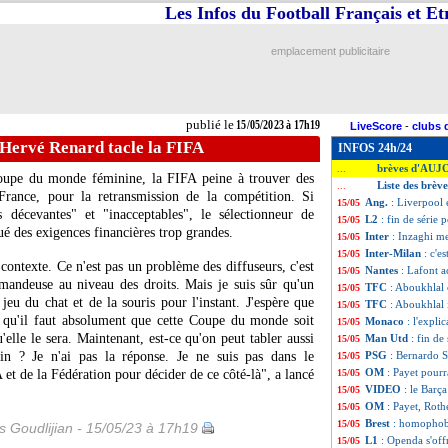
Les Infos du Football Français et E
emplacement publicitaire
publié le
15/05/2023 à 17h19
LiveScore
-
clubs 
 Hervé Renard tacle la FIFA
INFOS 24h/24
brèves d'AUJ
...
oupe du monde féminine, la FIFA peine à trouver des
Liste des brèv
...
 France, pour la retransmission de la compétition. Si
Ang.
: Liverpool 
15/05
s décevantes" et "inacceptables", le sélectionneur de
L2
: fin de série
15/05
ué des exigences financières trop grandes.
Inter
: Inzaghi me
15/05
Inter-Milan
: c'e
15/05
contexte. Ce n'est pas un problème des diffuseurs, c'est
Nantes
: Lafont a
15/05
mandeuse au niveau des droits. Mais je suis sûr qu'un
TFC
: Aboukhlal 
15/05
jeu du chat et de la souris pour l'instant. J'espère que
TFC
: Aboukhlal 
15/05
 qu'il faut absolument que cette Coupe du monde soit
Monaco
: l'expli
15/05
'elle le sera. Maintenant, est-ce qu'on peut tabler aussi
Man Utd
: fin de
15/05
nin ? Je n'ai pas la réponse. Je ne suis pas dans le
PSG
: Bernardo Si
15/05
OM
: Payet pourr
 et de la Fédération pour décider de ce côté-là", a lancé
15/05
VIDEO
: le Barça
15/05
OM
: Payet, Roth
15/05
Brest
: homophobi
15/05
is Goudlijian - 15/05/23 à 17h19
L1
: Openda s'off
15/05