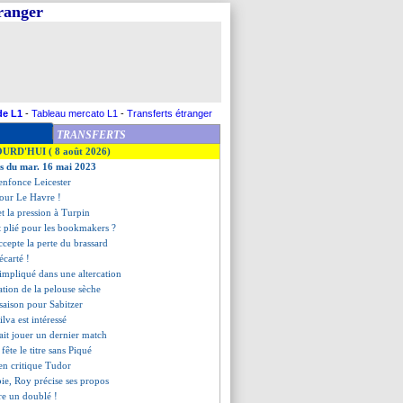
tranger
de L1
-
Tableau mercato L1
-
Transferts étranger
TRANSFERTS
OURD'HUI ( 8 août 2026)
es du mar. 16 mai 2023
enfonce Leicester
 pour Le Havre !
t la pression à Turpin
st plié pour les bookmakers ?
ccepte la perte du brassard
écarté !
impliqué dans une altercation
cation de la pelouse sèche
 saison pour Sabitzer
lva est intéressé
ait jouer un dernier match
 fête le titre sans Piqué
en critique Tudor
e, Roy précise ses propos
re un doublé !