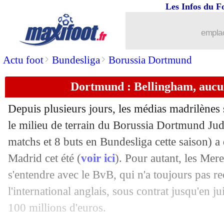
Les Infos du F
15/05
Monaco
: l'explication de la pelouse 
emplac
15/05
Man Utd
: fin de saison pour Sabitzer
>
>
Actu foot
Bundesliga
Borussia Dortmund
15/05
PSG
: Bernardo Silva est intéressé
Dortmund : Bellingham, aucun
15/05
OM
: Payet pourrait jouer un dernier 
Depuis plusieurs jours, les médias madrilènes 
15/05
VIDEO
: le Barça fête le titre sans Pi
le milieu de terrain du Borussia Dortmund Ju
matchs et 8 buts en Bundesliga cette saison) a 
15/05
OM
: Payet, Rothen critique Tudor
Madrid cet été (
voir ici
). Pour autant, les Me
s'entendre avec le BvB, qui n'a toujours pas r
15/05
Brest
: homophobie, Roy précise ses 
l'international anglais, sous contrat jusqu'en j
100 millions d'euros.
15/05
L1
: Openda s'offre un doublé !