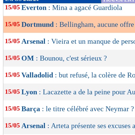
de
15/05
Everton
: Mina a agacé Guardiola
lecture
15/05
Dortmund
: Bellingham, aucune offre
OK
15/05
Arsenal
: Vieira et un manque de pers
15/05
OM
: Bounou, c'est sérieux ?
15/05
Valladolid
: but refusé, la colère de R
15/05
Lyon
: Lacazette a de la peine pour Au
15/05
Barça
: le titre célébré avec Neymar ?
15/05
Arsenal
: Arteta présente ses excuses 