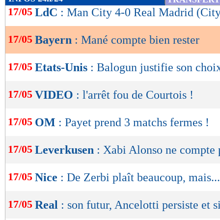
de
17/05
LdC
: Man City 4-0 Real Madrid (City
lecture
17/05
Bayern
: Mané compte bien rester
OK
17/05
Etats-Unis
: Balogun justifie son choi
17/05
VIDEO
: l'arrêt fou de Courtois !
17/05
OM
: Payet prend 3 matchs fermes !
17/05
Leverkusen
: Xabi Alonso ne compte 
17/05
Nice
: De Zerbi plaît beaucoup, mais...
17/05
Real
: son futur, Ancelotti persiste et 