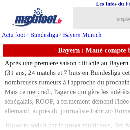
Les Infos du F
emplac
>
>
Actu foot
Bundesliga
Bayern Munich
Bayern : Mané compte b
Après une première saison difficile au Bayern 
(31 ans, 24 matchs et 7 buts en Bundesliga cette
nombreuses rumeurs à l'approche du prochain 
...
brèves d'AUJOURD'HUI ( 8 août 202
Mais ce mercredi, l'agence qui gère les intérêts
sénégalais, ROOF, a fermement démenti l'idée 
...
Liste des brèves du jeu. 18 mai 2023
allemand, auprès du journaliste Fabrizio Rom
17/05
LdC
: aucun joueur français en finale
Toujours séduit par le projet munichois, l'ex