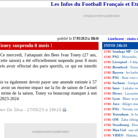
Les Infos du Football Français et E
OM
: Payet pren
17/05
Leverkusen
: Xab
17/05
Nice
: De Zerbi pl
17/05
emplacement publicitaire
Real
: son futur, 
17/05
L1
: maillot arc-e
17/05
City-Real
: c'est
17/05
OM
: Sanchez, r
17/05
publié le
17/05/2023 à 18h16
LiveScore
-
clubs 
LdC
: Manchester
17/05
Toney suspendu 8 mois !
INFOS 24h/24
PSG
: CUP de ret
17/05
Sondage MF
: Ci
17/05
 Ce mercredi, l'attaquant des Bees
Ivan Toney
(27 ans,
PSG
: Mourinho,
17/05
ette saison) a été officiellement suspendu pour 8 mois
Liverpool
: 4 dép
17/05
ès avoir effectué des paris sportifs, ce qui est interdit
Brentford
: Tone
17/05
Bayern
: les bar
17/05
PSG
: Ruiz veut
17/05
ais va également devoir payer une amende estimée à 57
Sochaux
: Guégan
17/05
s avoir un énorme impact sur la fin de saison de l'actuel
Inter
: Lukaku re
17/05
 terme de la saison, Toney va beaucoup manquer à son
Divers
: Lacazett
17/05
e 2023-2024.
Lyon
: Blanc se p
17/05
Juve
: Allegri r
17/05
en Da Silva - 17/05/23 à 18h16
PSG
: Verratti, e
17/05
Tottenham
: le f
17/05
OM
: Zaha s'éloi
17/05
Strasbourg
: Dou
17/05
Man Utd
: une ul
17/05
emplacement publicitaire
VIDEO
: Hakimi,
17/05