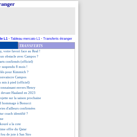
tranger
d 3 matchs fermes !
i Alonso ne compte pas bouger
aît beaucoup, mais...
Ancelotti persiste et signe
n-ciel, la LFP réagit
 le moment de parier !
endez-vous imminent
de L1
-
Tableau mercato L1
-
Transferts étranger
 City-Real Madrid, les compos
TRANSFERTS
our, le club joue l'apaisement
ty, votre favori face au Real !
 un obstacle avec Campos ?
arts confirmés (officiel)
y suspendu 8 mois !
belés pour Kimmich ?
 convaincre Campos
 mis à pied (officiel)
connaissant envers Henry
e devant Haaland en 2023
rojette sur la saison prochaine
end hommage à Bonucci
nvies d'ailleurs confirmées
utur coach identifié ?
gne
kouré a la cote
time offre du Qatar
 fou de joie à San Siro