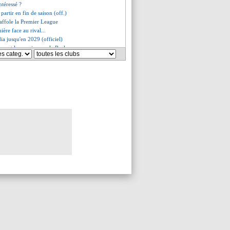
intéressé ?
partir en fin de saison (off.)
affole la Premier League
mière face au rival...
ia jusqu'en 2029 (officiel)
r met la pression sur le Real
aland devant Messi pour Figo
mann a bien dit non
iola évoque son héritage
 Galtier snobé, Domenech indigné
 vers le Barça ?
spère confisquer le ballon
no s'en prend à la FIFA
iola rêve de la C1
n anti-Haaland
etraite dans un an
a encore impressionné Twitter
 en avant la jeunesse
gui défend Aboukhlal
r un nuage !
Maldini sent une différence
es du mar. 16 mai 2023
es du lun. 15 mai 2023