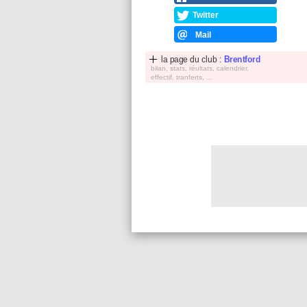
Twitter
Mail
la page du club :
Brentford
bilan, stats, réultats, calendrier,
effectif, tranferts, ...