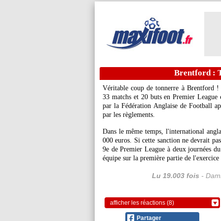
Brentford : 
Véritable coup de tonnerre à Brentford !
33 matchs et 20 buts en Premier League c
par la Fédération Anglaise de Football apr
par les règlements.
Dans le même temps, l'international angl
000 euros. Si cette sanction ne devrait pa
9e de Premier League à deux journées du
équipe sur la première partie de l'exercic
Lu 19.003 fois
- Dami
afficher les réactions (8)
Partager