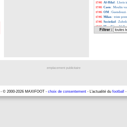
Al-Hilal
: Lloris 
17/05
Caen
: Moulin va 
17/05
OM
: Guendouzi 
17/05
Milan
: triste pre
17/05
Sociedad
: Zubeld
17/05
Man City
: Walke
17/05
Filtrer :
Ballon d'Or
: Ha
17/05
Chelsea
: Nagels
17/05
Man City
: Guard
17/05
Trophées UNFP
:
17/05
Bayern
: Kimmich
17/05
Real
: Ancelotti e
17/05
Argentine
: Luga
17/05
Man City
: Guard
17/05
emplacement publicitaire
Real
: pas de pla
17/05
Juve
: Bonucci, r
17/05
Milan
: Maignan 
17/05
Milan
: Pioli met
17/05
Toulouse
: Regra
17/05
- © 2000-2026 MAXIFOOT -
choix de consentement
- L'actualité du
football
-
Inter
: Inzaghi su
17/05
Milan
: l'Inter, 
17/05
Liste des brèv
...
Liste des brèv
...