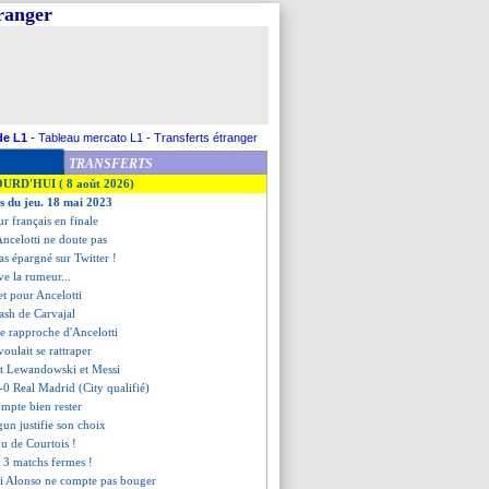
tranger
de L1
-
Tableau mercato L1
-
Transferts étranger
TRANSFERTS
OURD'HUI ( 8 août 2026)
es du jeu. 18 mai 2023
r français en finale
Ancelotti ne doute pas
s épargné sur Twitter !
ve la rumeur...
et pour Ancelotti
cash de Carvajal
se rapproche d'Ancelotti
voulait se rattraper
int Lewandowski et Messi
-0 Real Madrid (City qualifié)
mpte bien rester
gun justifie son choix
fou de Courtois !
d 3 matchs fermes !
i Alonso ne compte pas bouger