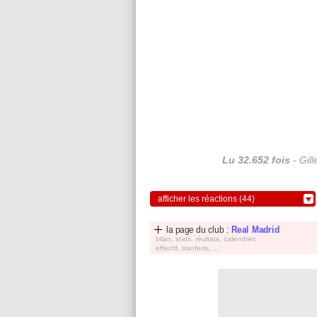
Lu 32.652 fois
- Gil
afficher les réactions (44)
la page du club :
Real Madrid
bilan, stats, réultats, calendrier,
effectif, tranferts, ...