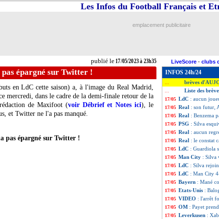
Les Infos du Football Français et E
emplacement publicitaire
publié le
17/05/2023 à 23h35
LiveScore
-
clubs 
pas épargné sur Twitter !
INFOS 24h/24
brèves d'AUJ
...
buts en LdC cette saison) a, à l'image du Real Madrid,
Liste des brèv
...
e mercredi, dans le cadre de la demi-finale retour de la
LdC
: aucun joueu
17/05
rédaction de Maxifoot (
voir Débrief et Notes ici
), le
Real
: son futur, 
17/05
, et Twitter ne l'a pas manqué.
Real
: Benzema pa
17/05
PSG
: Silva esqui
17/05
Real
: aucun regr
17/05
 pas épargné sur Twitter !
Real
: le constat 
17/05
LdC
: Guardiola 
17/05
Man City
: Silva 
17/05
LdC
: Silva rejo
17/05
LdC
: Man City 4
17/05
Bayern
: Mané co
17/05
Etats-Unis
: Balo
17/05
VIDEO
: l'arrêt 
17/05
OM
: Payet pren
17/05
Leverkusen
: Xab
17/05