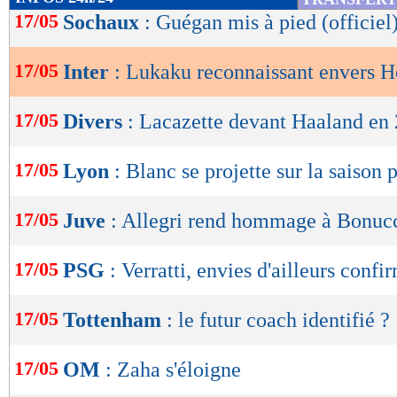
de
17/05
Sochaux
: Guégan mis à pied (officiel
lecture
17/05
Inter
: Lukaku reconnaissant envers H
OK
17/05
Divers
: Lacazette devant Haaland en
17/05
Lyon
: Blanc se projette sur la saison
17/05
Juve
: Allegri rend hommage à Bonuc
17/05
PSG
: Verratti, envies d'ailleurs confi
17/05
Tottenham
: le futur coach identifié ?
17/05
OM
: Zaha s'éloigne