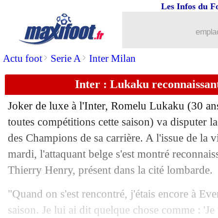
Les Infos du F
17/05
VIDEO
: l'arrêt fou de Courtois !
emplac
17/05
OM
: Payet prend 3 matchs fermes !
>
>
Actu foot
Serie A
Inter Milan
17/05
Leverkusen
: Xabi Alonso ne compte 
Inter : Lukaku reconnaissan
17/05
Nice
: De Zerbi plaît beaucoup, mais...
Joker de luxe à l'Inter, Romelu
Lukaku
(30 ans
17/05
Real
: son futur, Ancelotti persiste et 
toutes compétitions cette saison) va disputer l
des Champions de sa carrière. A l'issue de la v
17/05
L1
: maillot arc-en-ciel, la LFP réagit
mardi, l'attaquant belge s'est montré reconnai
Thierry Henry, présent dans la cité lombarde.
17/05
City-Real
: c'est le moment de parier !
"Quand on s'est rencontré, j'étais encore à Ever
17/05
OM
: Sanchez, rendez-vous imminent
saison. Je lui ai dit quelque chose comme : 'Je