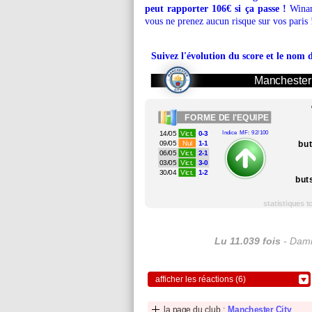
peut rapporter 106€ si ça passe !
Winama
vous ne prenez aucun risque sur vos paris
Suivez l'évolution du score et le nom 
Manchester 
FORME
DE l'EQUIPE
14/05
Vict.
0-3
Indice MF: 92/100
bu
09/05
Nul
1-1
06/05
Vict.
2-1
03/05
Vict.
3-0
30/04
Vict.
1-2
but
statistiques 
Lu 11.039 fois
- Dami
afficher les réactions (6)
la page du club :
Manchester City