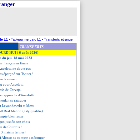
tranger
de L1
-
Tableau mercato L1
-
Transferts étranger
TRANSFERTS
OURD'HUI ( 6 août 2026)
es du jeu. 18 mai 2023
r français en finale
Ancelotti ne doute pas
s épargné sur Twitter !
ve la rumeur...
et pour Ancelotti
cash de Carvajal
se rapproche d'Ancelotti
voulait se rattraper
int Lewandowski et Messi
-0 Real Madrid (City qualifié)
mpte bien rester
gun justifie son choix
fou de Courtois !
d 3 matchs fermes !
i Alonso ne compte pas bouger