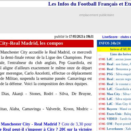
Les Infos du Football Français et E
emplacement publicitaire
publié le
17/05/2023 à 19h31
LiveScore
-
clubs 
City-Real Madrid, les compos
INFOS 24h/24
brèves d'AUJ
...
 Manchester City accueille le Real Madrid, ce mercredi
Liste des brèv
...
 la demi-finale retour de la Ligue des Champions. Pour
LdC
: aucun joueu
17/05
ale, l'entraîneur du club anglais, Pep Guardiola, est
Real
: son futur, 
17/05
l aligne d'ailleurs exactement le même onze de départ
Real
: Benzema pa
17/05
nager merengue, Carlo Ancelotti, effectue ce déplacement
PSG
: Silva esqui
17/05
 de Militao, suspendu la semaine passée. Camavinga est
Real
: aucun regr
17/05
e de la défense. Voici la composition des deux équipes.
Real
: le constat 
17/05
LdC
: Guardiola 
17/05
Dias, Akanji - Stones, Rodri - Silva, De Bruyne,
Man City
: Silva 
17/05
LdC
: Silva rejo
17/05
LdC
: Man City 4
17/05
litao, Alaba, Camavinga - Valverde, Kroos, Modric -
Bayern
: Mané co
17/05
Etats-Unis
: Balo
17/05
VIDEO
: l'arrêt 
17/05
c Manchester City - Real Madrid ?
Cote de 3,30 pour
OM
: Payet pren
17/05
Leverkusen
: Xab
le Real peut-il s'imposer à City ? 20€ sur la victoire
17/05