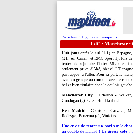
Actu foot
Ligue des Champions
>
LdC : Manchester 
Huit jours après le nul (1-1) en Espagne,
(21h sur Canal+ et RMC Sport 1), lors de
tenter de rejoindre l'Inter Milan en fin
seulement privé d'Aké, blessé. L'Espagno
par rapport à l'aller. Pour sa part, le ma
avec un groupe au complet avec le retour
bel et bien titulaire dans le couloir gauch
Manchester City :
Ederson - Walker, 
Gündogan (c), Grealish - Haaland.
Real Madrid :
Courtois - Carvajal, Mi
Rodrygo, Benzema (c), Vinicius.
Une envie de tenter un pari sur le cho
un doublé de Haland !
La grosse cote : 