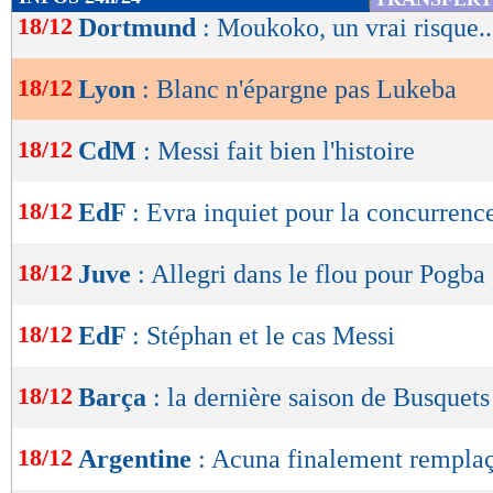
de
18/12
Dortmund
: Moukoko, un vrai risque..
lecture
18/12
Lyon
: Blanc n'épargne pas Lukeba
OK
18/12
CdM
: Messi fait bien l'histoire
18/12
EdF
: Evra inquiet pour la concurrenc
18/12
Juve
: Allegri dans le flou pour Pogba
18/12
EdF
: Stéphan et le cas Messi
18/12
Barça
: la dernière saison de Busquets
18/12
Argentine
: Acuna finalement remplaç