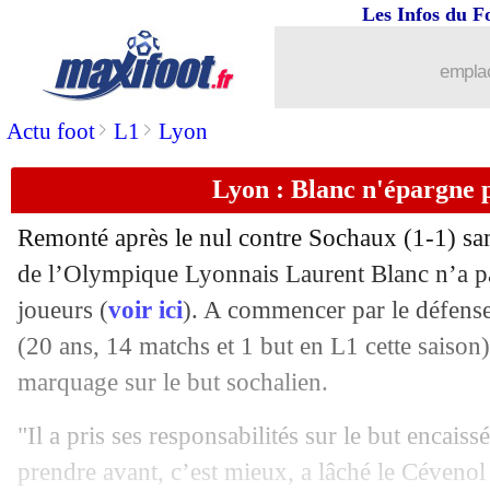
Les Infos du F
18/12
CdM
: Messi, meilleur joueur !
emplac
18/12
CdM
: E. Martinez, meilleur gardien
>
>
Actu foot
L1
Lyon
18/12
CdM
: Enzo Fernandez, meilleur jeune
Lyon : Blanc n'épargne 
18/12
CdM
: Mbappé termine meilleur bute
Remonté après le nul contre Sochaux (1-1) sam
18/12
CdM
: le tableau de la phase finale
de l’Olympique Lyonnais Laurent Blanc n’a pa
joueurs (
voir ici
). A commencer par le défense
18/12
CdM
: le palmarès complet
(20 ans, 14 matchs et 1 but en L1 cette saison
marquage sur le but sochalien.
18/12
CdM
: Argentine 3-3 (4-2 t.a.b.) Franc
"Il a pris ses responsabilités sur le but encaissé
18/12
VIDEO
: penalty pour Mbappé, 3-3 !
prendre avant, c’est mieux, a lâché le Cévenol 