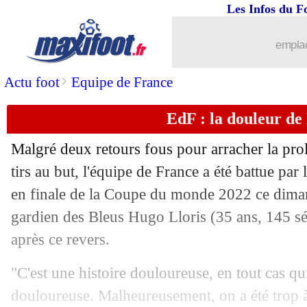
...
brèves d'AUJOURD'HUI ( 6 août 202
Les Infos du F
...
Liste des brèves du lun. 19 décembre 
emplac
18/12
VIDEO
: Mbappé moqué par le vestiai
>
Actu foot
Equipe de France
EdF : la douleur de 
18/12
Twitter
: Mbappé a mis tout le monde
Malgré deux retours fous pour arracher la prol
18/12
CdM
: Messi et Mbappé, le message d
tirs au but, l'équipe de France a été battue par 
en finale de la Coupe du monde 2022 ce diman
18/12
EdF
: le tir de Kolo Muani, les regret
gardien des Bleus Hugo Lloris (35 ans, 145 sé
18/12
PHOTO
: la célébration osée d'E. Ma
après ce revers.
"C'est une histoire douloureuse, en tout cas q
18/12
CdM
: Mbappé plus rapide que R9
douloureuse. Malheureusement, on a été trop à 