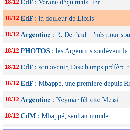
18/12
EdF
: Varane déçu mais fier
de
lecture
18/12
EdF
: la douleur de Lloris
OK
18/12
Argentine
: R. De Paul - "nés pour sou
18/12
PHOTOS
: les Argentins soulèvent la
18/12
EdF
: son avenir, Deschamps préfère a
18/12
EdF
: Mbappé, une première depuis R
18/12
Argentine
: Neymar félicite Messi
18/12
CdM
: Mbappé, seul au monde