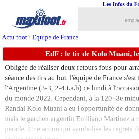
Les Infos du F
emplac
>
Actu foot
Equipe de France
EdF : le tir de Kolo Muani, l
Obligée de réaliser deux retours fous pour arra
séance des tirs au but, l'équipe de France s'est
l'Argentine (3-3, 2-4 t.a.b) ce lundi à l'occasi
du monde 2022. Cependant, à la 120+3e minute
Randal Kolo Muani a eu l'opportunité de donne
mais le gardien argentin Emiliano Martinez a 
parade. Une action qui symbolise les regrets d