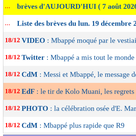
...
brèves d'AUJOURD'HUI ( 7 août 202
de
lecture
...
Liste des brèves du lun. 19 décembre 
OK
18/12
VIDEO
: Mbappé moqué par le vestiai
18/12
Twitter
: Mbappé a mis tout le monde
18/12
CdM
: Messi et Mbappé, le message d
18/12
EdF
: le tir de Kolo Muani, les regret
18/12
PHOTO
: la célébration osée d'E. Ma
18/12
CdM
: Mbappé plus rapide que R9