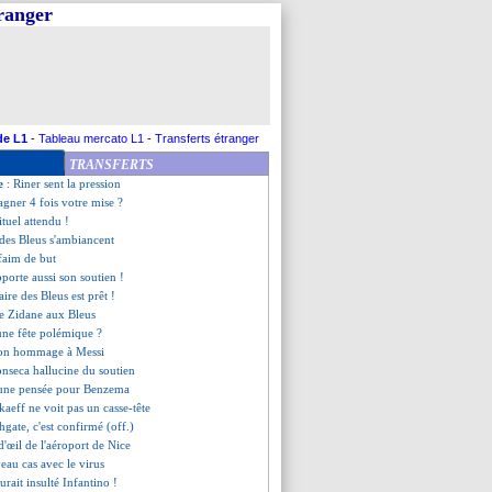
tranger
bien l'histoire
et pour la concurrence
ns le flou pour Pogba
le cas Messi
re saison de Busquets ?
a finalement remplaçant !
 France va l'emporter !
de L1
-
Tableau mercato L1
-
Transferts étranger
e seulement à la victoire
TRANSFERTS
-France, les compos
ce
: Riner sent la pression
gner 4 fois votre mise ?
ituel attendu !
s des Bleus s'ambiancent
faim de but
porte aussi son soutien !
iaire des Bleus est prêt !
de Zidane aux Bleus
une fête polémique ?
son hommage à Messi
onseca hallucine du soutien
 une pensée pour Benzema
kaeff ne voit pas un casse-tête
hgate, c'est confirmé (off.)
 d'œil de l'aéroport de Nice
eau cas avec le virus
urait insulté Infantino !