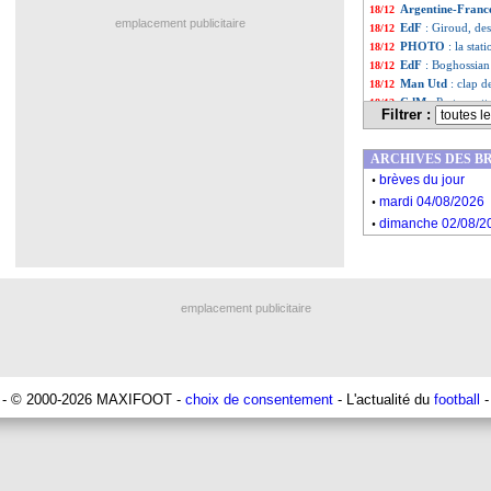
Argentine-Fran
18/12
emplacement publicitaire
EdF
: Giroud, des
18/12
PHOTO
: la sta
18/12
EdF
: Boghossian
18/12
Man Utd
: clap 
18/12
CdM
: Pastore a
18/12
Filtrer :
EdF
: Griezmann,
18/12
Liste des brèv
...
ARCHIVES DES B
Liste des brèv
...
.
brèves du jour
.
mardi 04/08/2026
.
dimanche 02/08/2
emplacement publicitaire
- © 2000-2026 MAXIFOOT -
choix de consentement
- L'actualité du
football
-