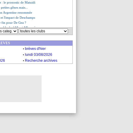
ce
: le pronostic de Matuidi
 petites gênes mais...
tion Argentine renommée
 et l'impact de Deschamps
de fin pour De Gea ?
ttend le duel Messi-Mbappé
 Lizarazu sous le charme
es du sam. 17 décembre 2022
REVES
es du ven. 16 décembre 2022
.
brèves d'hier
.
lundi 03/08/2026
.
026
Recherche archives