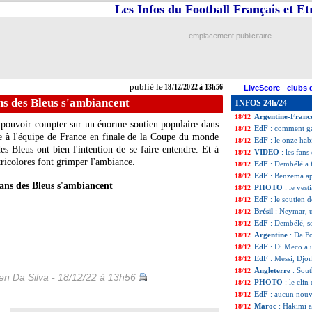
Les Infos du Football Français et E
CdM
: Messi fait 
18/12
EdF
: Evra inqui
18/12
Juve
: Allegri da
18/12
emplacement publicitaire
EdF
: Stéphan et 
18/12
Barça
: la derniè
18/12
Argentine
: Acun
18/12
Sondage MF
: la
18/12
publié le
18/12/2022 à 13h56
LiveScore
-
clubs 
EdF
: Lloris pens
18/12
ns des Bleus s'ambiancent
INFOS 24h/24
CdM
: Argentine
18/12
Argentine-Fran
18/12
va pouvoir compter sur un énorme soutien populaire dans
EdF
: comment ga
18/12
e à l'équipe de France en finale de la Coupe du monde
EdF
: le onze hab
18/12
s Bleus ont bien l'intention de se faire entendre. Et à
VIDEO
: les fan
18/12
 tricolores font grimper l'ambiance.
EdF
: Dembélé a 
18/12
EdF
: Benzema ap
18/12
ans des Bleus s'ambiancent
PHOTO
: le vest
18/12
EdF
: le soutien 
18/12
Brésil
: Neymar, 
18/12
EdF
: Dembélé, 
18/12
Argentine
: Da F
18/12
EdF
: Di Meco a
18/12
EdF
: Messi, Djor
18/12
Angleterre
: Sout
18/12
n Da Silva - 18/12/22 à 13h56
PHOTO
: le clin
18/12
EdF
: aucun nouv
18/12
Maroc
: Hakimi a
18/12