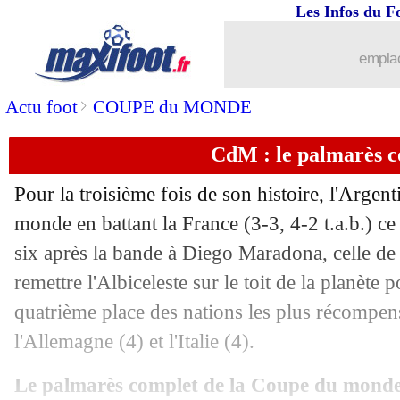
18/12
EdF
: Mbappé, les mots de Macron
Les Infos du F
18/12
EdF
: une "victoire" pour Le Graët
emplac
18/12
EdF
: Varane déçu mais fier
>
Actu foot
COUPE du MONDE
CdM : le palmarès 
18/12
EdF
: la douleur de Lloris
Pour la troisième fois de son histoire, l'Arge
18/12
Argentine
: R. De Paul - "nés pour sou
monde en battant la France (3-3, 4-2 t.a.b.) ce
six après la bande à Diego Maradona, celle de
18/12
PHOTOS
: les Argentins soulèvent la
remettre l'Albiceleste sur le toit de la planète 
18/12
EdF
: son avenir, Deschamps préfère a
quatrième place des nations les plus récompensé
l'Allemagne (4) et l'Italie (4).
18/12
EdF
: Mbappé, une première depuis R
Le palmarès complet de la Coupe du monde