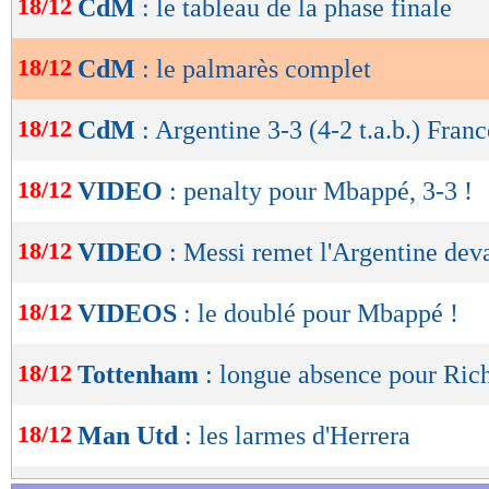
18/12
CdM
: le tableau de la phase finale
de
Lu 20.262 fois
- Youcef Touaitia 
lecture
18/12
CdM
: le palmarès complet
OK
18/12
CdM
: Argentine 3-3 (4-2 t.a.b.) Franc
18/12
VIDEO
: penalty pour Mbappé, 3-3 !
18/12
VIDEO
: Messi remet l'Argentine deva
18/12
VIDEOS
: le doublé pour Mbappé !
18/12
Tottenham
: longue absence pour Rich
18/12
Man Utd
: les larmes d'Herrera