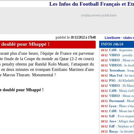
Les Infos du Football Français et E
CdM
: Mbappé, s
18/12
Argentine
: l'émo
18/12
PHOTOS
: Mbap
18/12
emplacement publicitaire
CdM
: Messi, mei
18/12
CdM
: E. Martine
18/12
CdM
: Enzo Fern
18/12
CdM
: Mbappé te
18/12
publié le
18/12/2022 à 17h48
LiveScore
-
clubs 
CdM
: le tableau 
18/12
 doublé pour Mbappé !
INFOS 24h/24
CdM
: le palmarè
18/12
CdM
: Argentine 
18/12
rant plus d'une heure, l'équipe de France est parvenue
VIDEO
: penalty
18/12
tte finale de la Coupe du monde au Qatar (2-2 en cours)
VIDEO
: Messi r
18/12
un penalty obtenu par Randal Kolo Muani, l'attaquant du
VIDEOS
: le do
18/12
lé en deux minutes en trompant Emiliano Martinez d'une
Tottenham
: lon
18/12
e de Marcus Thuram. Monumental !
Man Utd
: les la
18/12
PSG
: Al-Khelaïf
18/12
VIDEO
: Di Mari
18/12
e doublé pour Mbappé !
CdM
: Messi s'of
18/12
VIDEO
: Messi ou
18/12
Dortmund
: Mouk
18/12
Lyon
: Blanc n'é
18/12
CdM
: Messi fait 
18/12
EdF
: Evra inqui
18/12
Juve
: Allegri da
18/12
EdF
: Stéphan et 
18/12
Barça
: la derniè
18/12