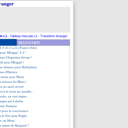
tranger
eul au monde
tion d'E. Martinez
pé, comme Zidane...
lleur joueur !
z, meilleur gardien
andez, meilleur jeune !
rmine meilleur buteur
de L1
-
Tableau mercato L1
-
Transferts étranger
de la phase finale
TRANSFERTS
s complet
3-3 (4-2 t.a.b.) France (fini)
 pour Mbappé, 3-3 !
emet l'Argentine devant !
ublé pour Mbappé !
gue absence pour Richarlison
rmes d'Herrera
i serein pour Messi
a enfonce les Bleus !
fre un sacré record
vre le score sur penalty...
oko, un vrai risque...
pargne pas Lukeba
bien l'histoire
et pour la concurrence
ns le flou pour Pogba
le cas Messi
re saison de Busquets ?