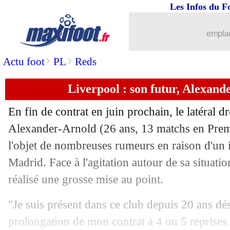
Les Infos du F
14/12
Ang.
: Newcastle corrige Leicester
emplac
14/12
Ang.
: Arsenal encore freiné
>
>
Actu foot
PL
Reds
14/12
All.
: première défaite pour le Bayern 
Liverpool : son futur, Alexan
14/12
All.
: Terrier buteur, Leverkusen ench
En fin de contrat en juin prochain, le latéral d
14/12
Barça
: un accord avec Tah
Alexander-Arnold
(26 ans, 13 matchs en Premi
l'objet de nombreuses rumeurs en raison d'un i
14/12
Ita.
: dixième victoire de suite pour l'
Madrid. Face à l'agitation autour de sa situation
réalisé une grosse mise au point.
14/12
Nice
: plusieurs mois d'absence pour 
"Je suis présent dans ce club depuis 20 ans dés
14/12
L1
: Marseille-Lille, les compos
prolongation de mon contrat à 4 ou 5 reprises e