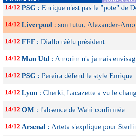
de
14/12
PSG
: Enrique n'est pas le "pote" de 
lecture
14/12
Liverpool
: son futur, Alexander-Arno
OK
14/12
FFF
: Diallo réélu président
14/12
Man Utd
: Amorim n'a jamais envisag
14/12
PSG
: Pereira défend le style Enrique
14/12
Lyon
: Cherki, Lacazette a vu le cha
14/12
OM
: l'absence de Wahi confirmée
14/12
Arsenal
: Arteta s'explique pour Sterli