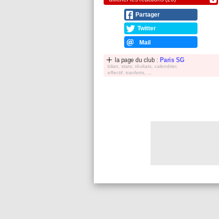
Partager
Twitter
Mail
la page du club :
Paris SG
bilan, stats, réultats, calendrier,
effectif, tranferts, ...