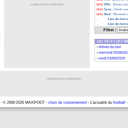
emplacement publicitaire
PSG
: Pereira n'
14/12
Lyon
: Cherki veu
14/12
Real
: Morientes
14/12
Liste des brèv
...
Liste des brèv
...
Filtrer :
ARCHIVES DES B
.
brèves du jour
.
mercredi 05/08/20
.
lundi 03/08/2026
emplacement publicitaire
- © 2000-2026 MAXIFOOT -
choix de consentement
- L'actualité du
football
-