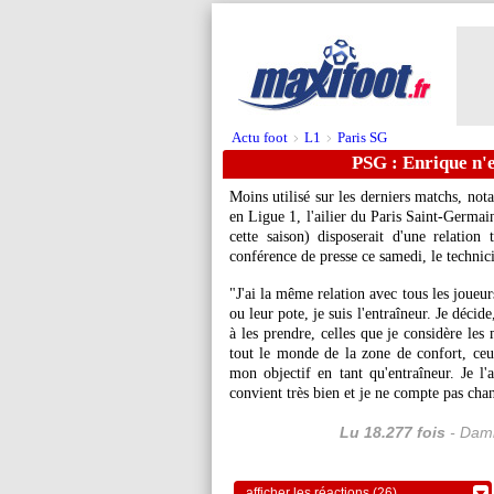
Actu foot
L1
Paris SG
>
>
PSG : Enrique n'e
Moins utilisé sur les derniers matchs, no
en Ligue 1, l'ailier du Paris Saint-Germ
cette saison) disposerait d'une relatio
conférence de presse ce samedi, le technici
"J'ai la même relation avec tous les joueurs.
ou leur pote, je suis l'entraîneur. Je décid
à les prendre, celles que je considère les
tout le monde de la zone de confort, ce
mon objectif en tant qu'entraîneur. Je l'
convient très bien et je ne compte pas cha
Lu 18.277 fois
- Dami
afficher les réactions (26)