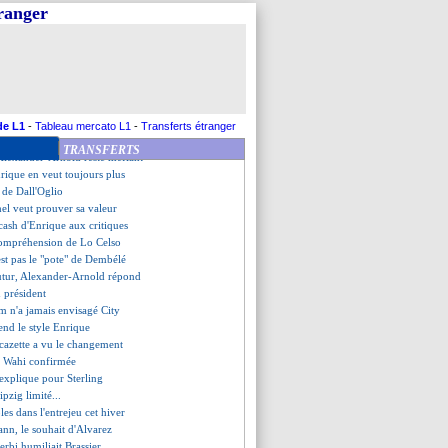
core freiné
tranger
faite pour le Bayern !
eur, Leverkusen enchaîne
d avec Tah
oire de suite pour l'Atalanta
mois d'absence pour Boga
lle, les compos
se rassure contre Grenoble
de L1
-
Tableau mercato L1
-
Transferts étranger
e Paris FC et devient leader
TRANSFERTS
 Alexander-Arnold reste méfiant
rique en veut toujours plus
s de Dall'Oglio
hel veut prouver sa valeur
 cash d'Enrique aux critiques
ncompréhension de Lo Celso
est pas le "pote" de Dembélé
futur, Alexander-Arnold répond
u président
m n'a jamais envisagé City
fend le style Enrique
acazette a vu le changement
de Wahi confirmée
s'explique pour Sterling
pzig limité...
bles dans l'entrejeu cet hiver
nn, le souhait d'Alvarez
rbi humiliait Brassier