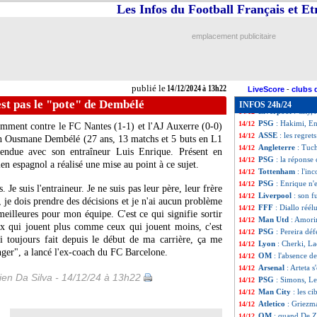
Ang.
: Arsenal en
14/12
Les Infos du Football Français et E
All.
: première dé
14/12
All.
: Terrier but
14/12
emplacement publicitaire
Barça
: un accor
14/12
Ita.
: dixième vict
14/12
Nice
: plusieurs 
14/12
L1
: Marseille-Li
14/12
publié le
14/12/2024 à 13h22
L2
: le Red Star 
14/12
LiveScore
-
clubs 
L2
: Lorient bat l
14/12
st pas le "pote" de Dembélé
INFOS 24h/24
Liverpool
: City,
14/12
PSG
: Hakimi, En
14/12
tamment contre le FC Nantes (1-1) et l'AJ Auxerre (0-0)
ASSE
: les regret
14/12
ain Ousmane
Dembélé
(27 ans, 13 matchs et 5 buts en L1
Angleterre
: Tuc
14/12
n tendue avec son entraîneur Luis Enrique. Présent en
PSG
: la réponse
14/12
en espagnol a réalisé une mise au point à ce sujet.
Tottenham
: l'i
14/12
PSG
: Enrique n'
14/12
 Je suis l'entraineur. Je ne suis pas leur père, leur frère
Liverpool
: son 
14/12
e, je dois prendre des décisions et je n'ai aucun problème
FFF
: Diallo réél
14/12
 meilleures pour mon équipe. C'est ce qui signifie sortir
Man Utd
: Amori
14/12
ux qui jouent plus comme ceux qui jouent moins, c'est
PSG
: Pereira dé
14/12
ai toujours fait depuis le début de ma carrière, ça me
Lyon
: Cherki, L
14/12
nger", a lancé l'ex-coach du FC Barcelone.
OM
: l'absence 
14/12
Arsenal
: Arteta 
14/12
en Da Silva - 14/12/24 à 13h22
PSG
: Simons, Lei
14/12
Man City
: les ci
14/12
Atletico
: Griezma
14/12
OM
: quand De Ze
14/12