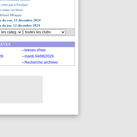
en veut pas à Enrique
t rester cet hiver
 défend Mbappé
es du ven. 13 décembre 2024
es du jeu. 12 décembre 2024
REVES
.
brèves d'hier
.
26
mardi 04/08/2026
.
Recherche archives