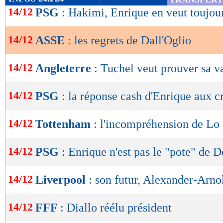
de
14/12
PSG
: Hakimi, Enrique en veut toujou
lecture
14/12
ASSE
: les regrets de Dall'Oglio
OK
14/12
Angleterre
: Tuchel veut prouver sa v
14/12
PSG
: la réponse cash d'Enrique aux c
14/12
Tottenham
: l'incompréhension de Lo
14/12
PSG
: Enrique n'est pas le "pote" de 
14/12
Liverpool
: son futur, Alexander-Arno
14/12
FFF
: Diallo réélu président