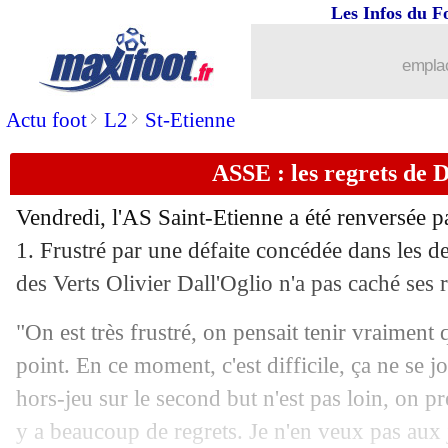
Les Infos du F
14/12
L1
: Marseille 1-1 Lille (fini)
emplac
14/12
OM
: Payet s'en mêle aussi pour Pogb
>
>
Actu foot
L2
St-Etienne
14/12
Esp.
: Gérone renversé à Majorque
ASSE : les regrets de D
14/12
L1
: Auxerre-Lens, les compos
Vendredi, l'AS Saint-Etienne a été renversée 
14/12
Ang.
: Liverpool arrache le nul contr
1. Frustré par une défaite concédée dans les de
des Verts Olivier Dall'Oglio n'a pas caché ses r
14/12
Ang.
: Newcastle corrige Leicester
"On est très frustré, on pensait tenir vraimen
14/12
Ang.
: Arsenal encore freiné
point. En ce moment, c'est difficile, ça ne se j
hors-jeu sur le second but n'est pas loin, on pre
14/12
All.
: première défaite pour le Bayern 
y a beaucoup de regrets. Je n'en veux pas aux j