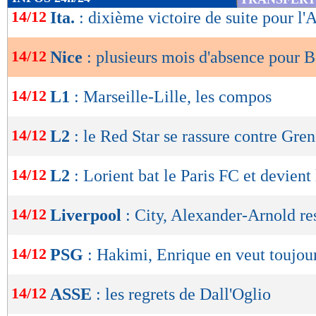
de
14/12
Ita.
: dixième victoire de suite pour l'
lecture
14/12
Nice
: plusieurs mois d'absence pour 
OK
14/12
L1
: Marseille-Lille, les compos
14/12
L2
: le Red Star se rassure contre Gre
14/12
L2
: Lorient bat le Paris FC et devient
14/12
Liverpool
: City, Alexander-Arnold re
14/12
PSG
: Hakimi, Enrique en veut toujou
14/12
ASSE
: les regrets de Dall'Oglio