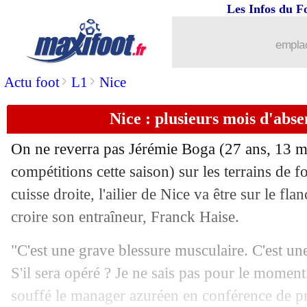
Les Infos du F
14/12
L1
: Reims-Monaco, les compos
emplac
14/12
VIDEO
: les larmes de Jesus Navas
>
>
Actu foot
L1
Nice
14/12
Lille
: B. Diakité - "c'était un peu inju
Nice : plusieurs mois d'abs
14/12
Ita.
: Thauvin buteur mais Naples vai
On ne reverra pas Jérémie
Boga
(27 ans, 13 ma
14/12
OM
: la frustration d'Højbjerg
compétitions cette saison) sur les terrains de fo
cuisse droite, l'ailier de Nice va être sur le fl
14/12
ASSE
: c'est fini pour Dall'Oglio (offic
croire son entraîneur, Franck Haise.
14/12
L1
: Marseille 1-1 Lille (fini)
"C'est une grave blessure musculaire. C'est u
S'il sera opéré ? Je ne sais pas pour le moment.
14/12
OM
: Payet s'en mêle aussi pour Pogb
souffé le manager azuréen en conférence de pre