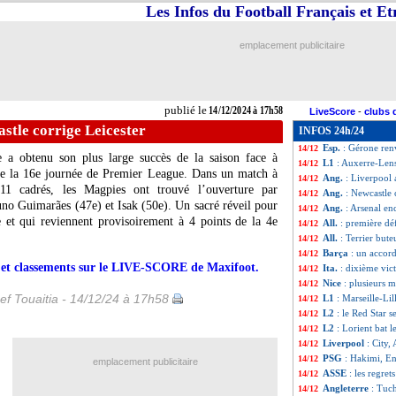
Les Infos du Football Français et E
Ang.
: Nottingham
14/12
L1
: Reims-Monac
14/12
VIDEO
: les lar
14/12
emplacement publicitaire
Lille
: B. Diakité -
14/12
Ita.
: Thauvin bu
14/12
OM
: la frustrati
14/12
ASSE
: c'est fini
14/12
publié le
14/12/2024 à 17h58
LiveScore
-
clubs 
L1
: Marseille 1-1
14/12
stle corrige Leicester
INFOS 24h/24
OM
: Payet s'en 
14/12
Esp.
: Gérone ren
14/12
e a obtenu son plus large succès de la saison face à
L1
: Auxerre-Len
14/12
 de la 16e journée de Premier League. Dans un match à
Ang.
: Liverpool 
14/12
11 cadrés, les Magpies ont trouvé l’ouverture par
Ang.
: Newcastle 
14/12
no Guimarães (47e) et Isak (50e). Un sacré réveil pour
Ang.
: Arsenal en
14/12
 et qui reviennent provisoirement à 4 points de la 4e
All.
: première dé
14/12
All.
: Terrier but
14/12
Barça
: un accor
14/12
rs et classements sur le LIVE-SCORE de Maxifoot.
Ita.
: dixième vict
14/12
Nice
: plusieurs 
14/12
ef Touaitia - 14/12/24 à 17h58
L1
: Marseille-Li
14/12
L2
: le Red Star 
14/12
L2
: Lorient bat l
14/12
Liverpool
: City,
14/12
PSG
: Hakimi, En
14/12
emplacement publicitaire
ASSE
: les regret
14/12
Angleterre
: Tuc
14/12