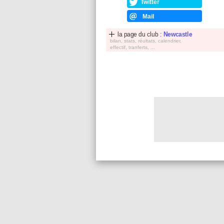
Twitter
Mail
la page du club :
Newcastle
bilan, stats, réultats, calendrier,
effectif, tranferts, ...