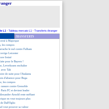
tranger
 Forest renverse Aston Villa
o, les compos
mes de Jesus Navas
 "c'était un peu injuste"
teur mais Naples vainqueur
on d'Højbjerg
 pour Dall'Oglio (officiel)
de L1
-
Tableau mercato L1
-
Transferts étranger
 Lille (fini)
TRANSFERTS
mêle aussi pour Pogba
versé à Majorque
s, les compos
arrache le nul contre Fulham
corrige Leicester
core freiné
faite pour le Bayern !
eur, Leverkusen enchaîne
d avec Tah
oire de suite pour l'Atalanta
mois d'absence pour Boga
lle, les compos
se rassure contre Grenoble
e Paris FC et devient leader
 Alexander-Arnold reste méfiant
rique en veut toujours plus
s de Dall'Oglio
hel veut prouver sa valeur