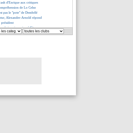
 cash d'Enrique aux critiques
ncompréhension de Lo Celso
est pas le "pote" de Dembélé
futur, Alexander-Arnold répond
u président
m n'a jamais envisagé City
fend le style Enrique
acazette a vu le changement
de Wahi confirmée
s'explique pour Sterling
pzig limité...
bles dans l'entrejeu cet hiver
nn, le souhait d'Alvarez
rbi humiliait Brassier
en veut pas à Enrique
t rester cet hiver
 défend Mbappé
es du ven. 13 décembre 2024
es du jeu. 12 décembre 2024