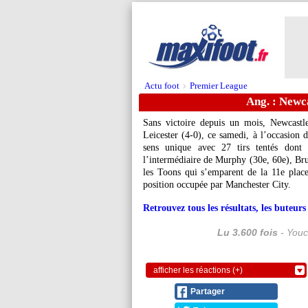
Actu foot
Premier League
>
Ang. : Newca
Sans victoire depuis un mois, Newcastl
Leicester (4-0), ce samedi, à l’occasion
sens unique avec 27 tirs tentés dont 
l’intermédiaire de Murphy (30e, 60e), Bru
les Toons qui s’emparent de la 11e place
position occupée par Manchester City.
Retrouvez tous les résultats, les buteu
Lu 3.600 fois
- Youc
afficher les réactions (+)
Partager