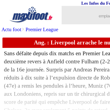
Les Infos du F
14/12
L2
: Annecy et Metz dos à dos
emplac
14/12
OM
: Merlin raconte son premier but
>
Actu foot
Premier League
14/12
Auxerre
: Osho, un buteur heureux
Ang. : Liverpool arrache le n
14/12
Lens
: Zaroury se contente du nul
Sans défaite depuis dix matchs en Premier Lea
14/12
L1
: Auxerre 2-2 Lens (fini)
deuxième revers à Anfield contre Fulham (2-2)
de la 16e journée. Surpris par Andreas Pereira 
14/12
OM
: De Zerbi critique l'arbitre
réduits à dix suite à l’expulsion directe de R
(47e) a remis les pendules à l’heure, Muniz (
14/12
Ang.
: Nottingham Forest renverse Ast
aux Londoniens, repris sur un tir chirurgical 
score de parité qui empêche Liverpool de faire
14/12
L1
: Reims-Monaco, les compos