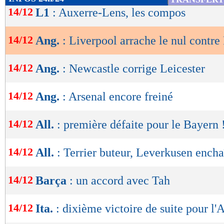
de
14/12
L1
: Auxerre-Lens, les compos
lecture
14/12
Ang.
: Liverpool arrache le nul contr
OK
14/12
Ang.
: Newcastle corrige Leicester
14/12
Ang.
: Arsenal encore freiné
14/12
All.
: première défaite pour le Bayern 
14/12
All.
: Terrier buteur, Leverkusen ench
14/12
Barça
: un accord avec Tah
14/12
Ita.
: dixième victoire de suite pour l'