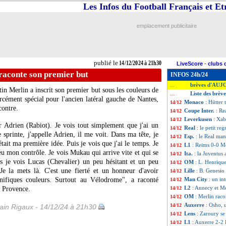
Les Infos du Football Français et E
emplacement publicitaire
publié le
14/12/2024 à 21h30
LiveScore
-
clubs 
raconte son premier but
INFOS 24h/24
brèves d'AUJ
...
in Merlin a inscrit son premier but sous les couleurs de
Liste des brèv
...
ément spécial pour l'ancien latéral gauche de Nantes,
Monaco
: Hütter 
14/12
contre.
Coupe Inter.
: Re
14/12
Leverkusen
: Xab
14/12
 Adrien (Rabiot). Je vois tout simplement que j'ai un
Real
: le petit re
14/12
Je sprinte, j'appelle Adrien, il me voit. Dans ma tête, je
Esp.
: le Real ma
14/12
tait ma première idée. Puis je vois que j'ai le temps. Je
L1
: Reims 0-0 M
14/12
u mon contrôle. Je vois Mukau qui arrive vite et qui se
Ita.
: la Juventus 
14/12
is je vois Lucas (Chevalier) un peu hésitant et un peu
OM
: L. Henriqu
14/12
Je la mets là. C'est une fierté et un honneur d'avoir
Lille
: B. Genesio 
14/12
fiques couleurs. Surtout au Vélodrome", a raconté
Man City
: un in
14/12
L2
: Annecy et Me
a Provence.
14/12
OM
: Merlin raco
14/12
Auxerre
: Osho, 
14/12
in Rigaux - 14/12/24 à 21h30
Lens
: Zaroury se
14/12
L1
: Auxerre 2-2 
14/12