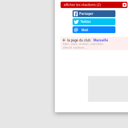
afficher les réactions (2)
Partager
Twitter
Mail
la page du club :
Marseille
bilan, stats, réultats, calendrier,
effectif, tranferts, ...