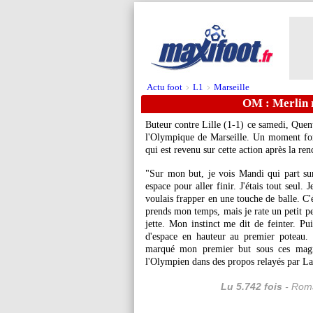
Actu foot
L1
Marseille
>
>
OM : Merlin 
Buteur contre Lille (1-1) ce samedi, Quent
l'Olympique de Marseille. Un moment forc
qui est revenu sur cette action après la ren
"Sur mon but, je vois Mandi qui part sur
espace pour aller finir. J'étais tout seul. 
voulais frapper en une touche de balle. C'é
prends mon temps, mais je rate un petit pe
jette. Mon instinct me dit de feinter. Pu
d'espace en hauteur au premier poteau. 
marqué mon premier but sous ces magni
l'Olympien dans des propos relayés par L
Lu 5.742 fois
- Roma