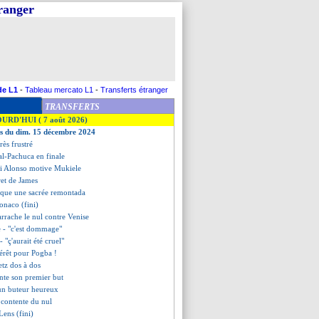
tranger
de L1
-
Tableau mercato L1
-
Transferts étranger
TRANSFERTS
OURD'HUI ( 7 août 2026)
es du dim. 15 décembre 2024
très frustré
al-Pachuca en finale
i Alonso motive Mukiele
gret de James
nque une sacrée remontada
onaco (fini)
arrache le nul contre Venise
e - "c'est dommage"
- "ç'aurait été cruel"
térêt pour Pogba !
tz dos à dos
nte son premier but
un buteur heureux
 contente du nul
Lens (fini)