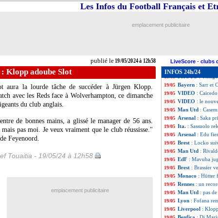
PSG
: Camara va 
19/05
Les Infos du Football Français et E
Ang.
: Haaland en
19/05
Ang.
: le classeme
19/05
emplacement publicitaire
Ang.
: les résulta
19/05
Man City
: premi
19/05
OM
: André Ayew 
19/05
Atletico
: Lemar 
19/05
publié le
19/05/2024 à 12h58
Lens
: le démenti
19/05
LiveScore
-
clubs 
Le Havre
: Elsne
19/05
 : Klopp adoube Slot
INFOS 24h/24
PHOTO
: Thiago
19/05
Bayern
: Sarr et
19/05
ot aura la lourde tâche de succéder à Jürgen Klopp.
VIDEO
: Caicedo
19/05
match avec les Reds face à Wolverhampton, ce dimanche
VIDEO
: le nouv
19/05
igeants du club anglais.
Man Utd
: Casem
19/05
Arsenal
: Saka pr
19/05
 entre de bonnes mains, a glissé le manager de 56 ans.
Ita.
: Sassuolo re
19/05
, mais pas moi. Je veux vraiment que le club réussisse."
Arsenal
: Edu fie
19/05
 de Feyenoord.
Brest
: Locko suiv
19/05
Man Utd
: Rivald
19/05
ef Touaitia - 19/05/24 à 12h58
EdF
: Mavuba jug
19/05
Brest
: Brassier v
19/05
Monaco
: Hütter 
19/05
Rennes
: un reco
19/05
emplacement publicitaire
Man Utd
: pas de
19/05
Lyon
: Fofana re
19/05
Liverpool
: Klop
19/05
Benfica
: Di Mari
19/05