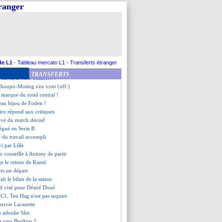
partir
tranger
core meilleur buteur
nt final
ts de la dernière journée !
er quadruplé de l'histoire !
revient sur son départ libre
revient après 8 mois
 de Danso
de L1
-
Tableau mercato L1
-
Transferts étranger
r, Roussier répond à Reims
TRANSFERTS
 Silva, le PSG chambré !
 Choupo-Moting s'en vont (off.)
 marque du rond central !
eau bijou de Foden !
iro répond aux critiques
ivé du match décisif
légué en Serie B
r du travail accompli
i par Lille
o conseille à Antony de partir
e le retour de Kanté
ers un départ
fait le bilan de la saison
rd visé pour Désiré Doué
 C1, Ten Hag n'est pas inquiet
mercie Lacazette
p adoube Slot
a vers Besiktas ?