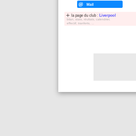
Mail
la page du club :
Liverpool
bilan, stats, réultats, calendrier,
effectif, tranferts, ...