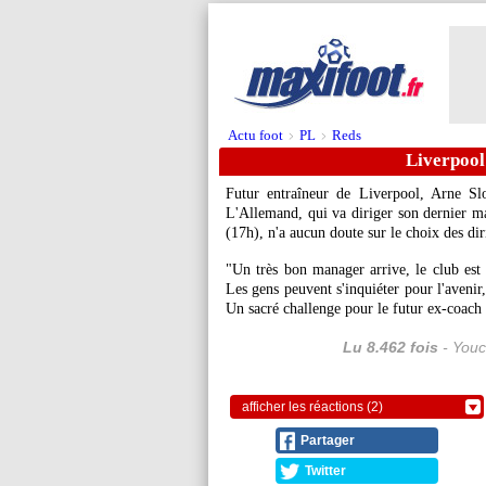
Actu foot
PL
Reds
>
>
Liverpool
Futur entraîneur de Liverpool, Arne Sl
L'Allemand, qui va diriger son dernier 
(17h), n'a aucun doute sur le choix des dir
"Un très bon manager arrive, le club est
Les gens peuvent s'inquiéter pour l'avenir
Un sacré challenge pour le futur ex-coach
Lu 8.462 fois
- Youc
afficher les réactions (2)
Partager
Twitter