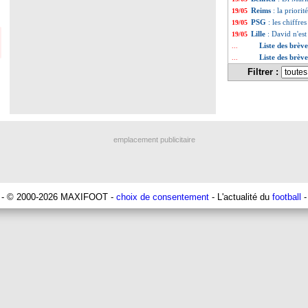
Reims
: la priorit
19/05
PSG
: les chiffr
19/05
Lille
: David n'est
19/05
Liste des brèv
...
Liste des brèv
...
Filtrer :
emplacement publicitaire
- © 2000-2026 MAXIFOOT -
choix de consentement
- L'actualité du
football
-