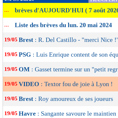
de
...
brèves d'AUJOURD'HUI ( 7 août 202
lecture
OK
...
Liste des brèves du lun. 20 mai 2024
19/05
Brest
: R. Del Castillo - "merci Nice !
19/05
PSG
: Luis Enrique content de son éq
19/05
OM
: Gasset termine sur un "petit regr
19/05
VIDEO
: Textor fou de joie à Lyon !
19/05
Brest
: Roy amoureux de ses joueurs
19/05
Havre
: Sangante savoure le maintien