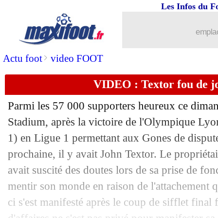
Les Infos du F
emplac
>
Actu foot
video FOOT
VIDEO : Textor fou de jo
Parmi les 57 000 supporters heureux ce dima
Stadium, après la victoire de l'Olympique Lyo
1) en Ligue 1 permettant aux Gones de dispute
prochaine, il y avait John Textor. Le propriéta
avait suscité des doutes lors de sa prise de fonc
mentir son monde en raison de l'attachement qu'
ci s'est manifesté après le coup de sifflet fina