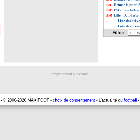
Reims
: la priorit
19/05
PSG
: les chiffr
19/05
Lille
: David n'est
19/05
Liste des brèv
...
Liste des brèv
...
Filtrer :
emplacement publicitaire
- © 2000-2026 MAXIFOOT -
choix de consentement
- L'actualité du
football
-