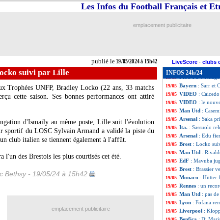
PSG
: Camara va 
19/05
Les Infos du Football Français et E
Ang.
: Haaland en
19/05
Ang.
: le classeme
19/05
emplacement publicitaire
Ang.
: les résulta
19/05
Man City
: premi
19/05
OM
: André Ayew 
19/05
Atletico
: Lemar 
19/05
publié le
19/05/2024 à 15h42
Lens
: le démenti
19/05
LiveScore
-
clubs 
Le Havre
: Elsne
19/05
ocko suivi par Lille
INFOS 24h/24
PHOTO
: Thiago
19/05
Bayern
: Sarr et
19/05
 aux Trophées UNFP,
Bradley Locko
(22 ans, 33 matchs
VIDEO
: Caicedo
19/05
erçu cette saison. Ses bonnes performances ont attiré
VIDEO
: le nouv
19/05
Man Utd
: Casem
19/05
Arsenal
: Saka pr
19/05
ngation d'Ismaily au même poste, Lille suit l'évolution
Ita.
: Sassuolo re
19/05
ur sportif du LOSC Sylvain Armand a validé la piste du
Arsenal
: Edu fie
19/05
n club italien se tiennent également à l'affût.
Brest
: Locko suiv
19/05
Man Utd
: Rivald
19/05
 l'un des Brestois les plus courtisés cet été.
EdF
: Mavuba jug
19/05
Brest
: Brassier v
19/05
ic Bethsy - 19/05/24 à 15h42
Monaco
: Hütter 
19/05
Rennes
: un reco
19/05
Man Utd
: pas de
19/05
Lyon
: Fofana re
19/05
emplacement publicitaire
Liverpool
: Klop
19/05
Benfica
: Di Mari
19/05