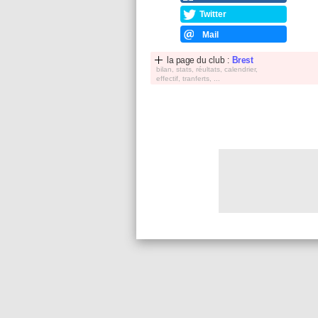
Twitter
Mail
la page du club :
Brest
bilan, stats, réultats, calendrier,
effectif, tranferts, ...