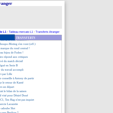
partir
tranger
core meilleur buteur
nt final
ts de la dernière journée !
er quadruplé de l'histoire !
revient sur son départ libre
revient après 8 mois
 de Danso
de L1
-
Tableau mercato L1
-
Transferts étranger
r, Roussier répond à Reims
TRANSFERTS
 Silva, le PSG chambré !
 Choupo-Moting s'en vont (off.)
 marque du rond central !
eau bijou de Foden !
iro répond aux critiques
ivé du match décisif
légué en Serie B
r du travail accompli
i par Lille
o conseille à Antony de partir
e le retour de Kanté
ers un départ
fait le bilan de la saison
rd visé pour Désiré Doué
 C1, Ten Hag n'est pas inquiet
mercie Lacazette
p adoube Slot
a vers Besiktas ?