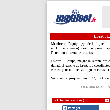
Brest : L
Membre de l'équipe type de la Ligue 1
en L1 cette saison) n'est pas passé inap
l'attention de certaines écuries.
D'après L'Equipe, malgré la récente prolo
du latéral gauche de Brest. Le coordinate
Bleuet, pendant que Nottingham Forest et u
Sous contrat jusqu'en juin 2027, Locko sera
Lu 6.490 fois
- Er
afficher les réactions (+)
Partager