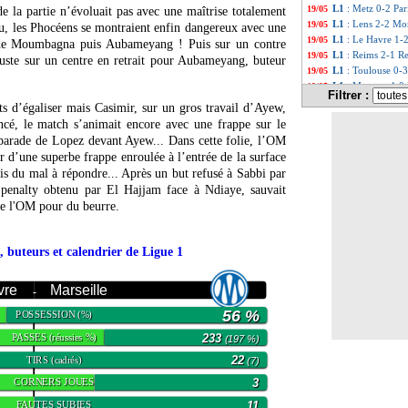
L1
: Metz 0-2 Par
19/05
e la partie n’évoluait pas avec une maîtrise totalement
L1
: Lens 2-2 Mon
19/05
jeu, les Phocéens se montraient enfin dangereux avec une
L1
: Le Havre 1-2
19/05
 de Moumbagna puis Aubameyang ! Puis sur un contre
L1
: Reims 2-1 Re
19/05
 juste sur un centre en retrait pour Aubameyang, buteur
L1
: Toulouse 0-3 
19/05
L1
: Monaco 4-0 N
19/05
Filtrer :
Ita.
: la Roma ass
19/05
s d’égaliser mais Casimir, sur un gros travail d’Ayew,
Real
: aucune fol
19/05
ncé, le match s’animait encore avec une frappe sur le
Arsenal
: la détre
19/05
arade de Lopez devant Ayew... Dans cette folie, l’OM
Barça
: Xavi touj
19/05
ur d’une superbe frappe enroulée à l’entrée de la surface
Man City
: la gr
19/05
is du mal à répondre... Après un but refusé à Sabbi par
Esp.
: 4-4 pour le
19/05
penalty obtenu par El Hajjam face à Ndiaye, sauvait
Esp.
: le Barça v
19/05
de l'OM pour du beurre.
Esp.
: l'Atletico 
19/05
Esp.
: Gérone fini
19/05
VIDEO
: Klopp, 
19/05
, buteurs et calendrier de Ligue 1
Lyon
: Lacazette 
19/05
Sondage MF
: Li
19/05
VIDEO
: ambianc
vre
Marseille
19/05
-
L1
: Toulouse-Bre
19/05
56 %
POSSESSION
(%)
L1
: Lille-Nice, 
19/05
L1
: Monaco-Nant
19/05
PASSES
233
(réussies %)
(197 %)
L1
: Metz-Paris S
19/05
TIRS
22
(cadrés)
(7)
L1
: Lorient-Cle
19/05
L1
: Reims-Renne
19/05
CORNERS JOUES
3
L1
: Lens-Montpel
19/05
FAUTES SUBIES
11