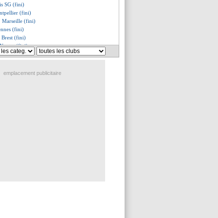
is SG (fini)
tpellier (fini)
 Marseille (fini)
nnes (fini)
Brest (fini)
antes (fini)
urée de jouer la Ligue Europa
ie pour Yoro
sse d'Havertz...
emplacement publicitaire
ours aussi serein
osse émotion de Foden
 Real, quadruplé de Sørloth !
ice-champion
prend une raclée !
t sur le podium !
son chant pour Slot
flou sur son avenir
lle va terminer 3e devant Brest
e très tendue à Lorient !
st, les compos
les compos
es, les compos
G, les compos
rmont, les compos
s, les compos
lier, les compos