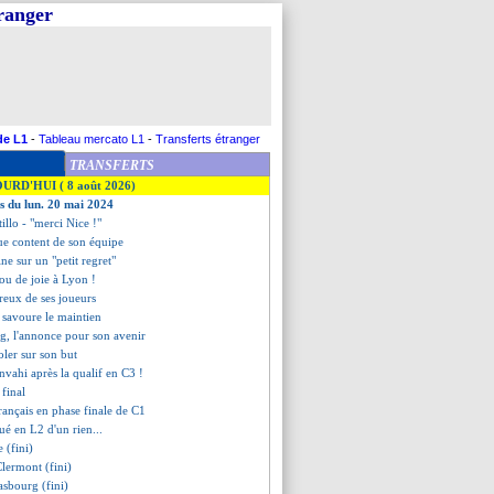
tranger
de L1
-
Tableau mercato L1
-
Transferts étranger
TRANSFERTS
OURD'HUI ( 8 août 2026)
es du lun. 20 mai 2024
tillo - "merci Nice !"
ue content de son équipe
ine sur un "petit regret"
fou de joie à Lyon !
eux de ses joueurs
 savoure le maintien
, l'annonce pour son avenir
oler sur son but
 envahi après la qualif en C3 !
 final
rançais en phase finale de C1
ué en L2 d'un rien...
e (fini)
Clermont (fini)
asbourg (fini)