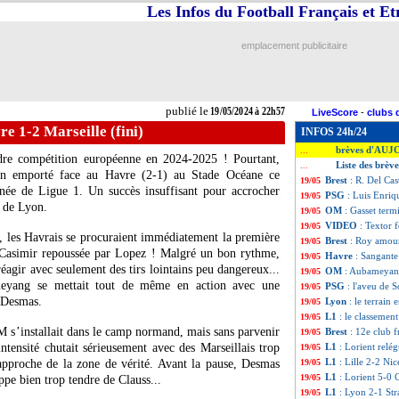
Les Infos du Football Français et E
emplacement publicitaire
publié le
19/05/2024 à 22h57
LiveScore
-
clubs 
re 1-2 Marseille (fini)
INFOS 24h/24
brèves d'AUJ
...
ndre compétition européenne en 2024-2025 ! Pourtant,
Liste des brèv
...
ien emporté face au Havre (2-1) au Stade Océane ce
Brest
: R. Del Cas
19/05
née de Ligue 1. Un succès insuffisant pour accrocher
PSG
: Luis Enriq
19/05
t de Lyon.
OM
: Gasset term
19/05
VIDEO
: Textor 
19/05
 les Havrais se procuraient immédiatement la première
Brest
: Roy amour
19/05
e Casimir repoussée par Lopez ! Malgré un bon rythme,
Havre
: Sangante
19/05
éagir avec seulement des tirs lointains peu dangereux...
OM
: Aubameyang
19/05
meyang se mettait tout de même en action avec une
PSG
: l'aveu de S
19/05
r Desmas.
Lyon
: le terrain
19/05
L1
: le classement
19/05
M s’installait dans le camp normand, mais sans parvenir
Brest
: 12e club f
19/05
ntensité chutait sérieusement avec des Marseillais trop
L1
: Lorient relég
19/05
L1
: Lille 2-2 Nic
’approche de la zone de vérité. Avant la pause, Desmas
19/05
L1
: Lorient 5-0 
19/05
ppe bien trop tendre de Clauss...
L1
: Lyon 2-1 Str
19/05