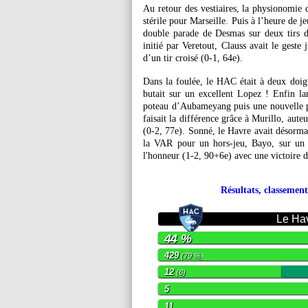
Au retour des vestiaires, la physionomie d
stérile pour Marseille. Puis à l’heure de 
double parade de Desmas sur deux tirs
initié par Veretout, Clauss avait le geste
d’un tir croisé (0-1, 64e).
Dans la foulée, le HAC était à deux doigt
butait sur un excellent Lopez ! Enfin la
poteau d’Aubameyang puis une nouvelle p
faisait la différence grâce à Murillo, aute
(0-2, 77e). Sonné, le Havre avait désorma
la VAR pour un hors-jeu, Bayo, sur un 
l'honneur (1-2, 90+6e) avec une victoire 
Résultats, classement
Le Ha
44 %
429
(79 %)
12
(6)
5
11