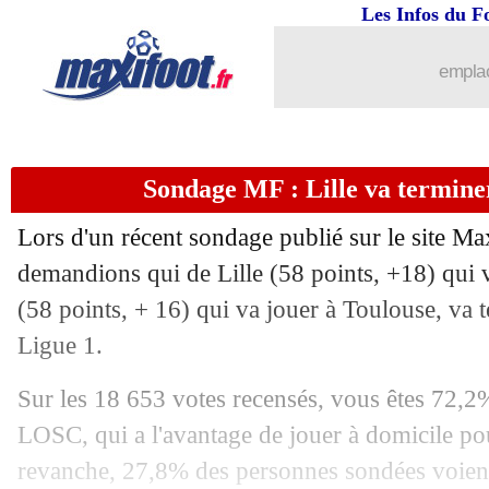
Les Infos du F
19/05
L1
: Metz 0-2 Paris SG (fini)
emplac
19/05
L1
: Lens 2-2 Montpellier (fini)
19/05
L1
: Le Havre 1-2 Marseille (fini)
Sondage MF : Lille va termine
19/05
L1
: Reims 2-1 Rennes (fini)
Lors d'un récent sondage publié sur le site Ma
19/05
L1
: Toulouse 0-3 Brest (fini)
demandions qui de Lille (58 points, +18) qui va
(58 points, + 16) qui va jouer à Toulouse, va t
19/05
L1
: Monaco 4-0 Nantes (fini)
Ligue 1.
19/05
Ita.
: la Roma assurée de jouer la Lig
Sur les 18 653 votes recensés, vous êtes 72,2
LOSC, qui a l'avantage de jouer à domicile pou
19/05
Real
: aucune folie pour Yoro
revanche, 27,8% des personnes sondées voient 