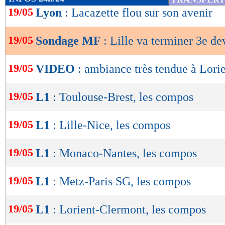
de
19/05
Lyon
: Lacazette flou sur son avenir
lecture
19/05
Sondage MF
: Lille va terminer 3e de
OK
19/05
VIDEO
: ambiance très tendue à Lorie
19/05
L1
: Toulouse-Brest, les compos
19/05
L1
: Lille-Nice, les compos
19/05
L1
: Monaco-Nantes, les compos
19/05
L1
: Metz-Paris SG, les compos
19/05
L1
: Lorient-Clermont, les compos