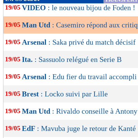
de
19/05
VIDEO
: le nouveau bijou de Foden !
lecture
19/05
Man Utd
: Casemiro répond aux criti
OK
19/05
Arsenal
: Saka privé du match décisif
19/05
Ita.
: Sassuolo relégué en Serie B
19/05
Arsenal
: Edu fier du travail accompli
19/05
Brest
: Locko suivi par Lille
19/05
Man Utd
: Rivaldo conseille à Antony 
19/05
EdF
: Mavuba juge le retour de Kanté