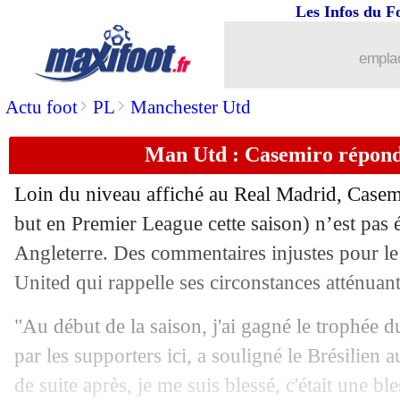
Les Infos du F
19/05
L1
: Lyon-Strasbourg, les compos
emplac
19/05
L1
: Le Havre-Marseille, les compos
>
>
Actu foot
PL
Manchester Utd
19/05
Ita.
: l'Inter contient la Lazio
Man Utd : Casemiro répond 
19/05
Chelsea
: Thiago Silva secoue ses coé
Loin du niveau affiché au Real Madrid,
Casem
19/05
PSG
: Camara va partir
but en Premier League cette saison) n’est pas é
Angleterre. Des commentaires injustes pour l
19/05
Ang.
: Haaland encore meilleur buteur
United qui rappelle ses circonstances atténuant
19/05
Ang.
: le classement final
"Au début de la saison, j'ai gagné le trophée 
par les supporters ici, a souligné le Brésilien
19/05
Ang.
: les résultats de la dernière jour
de suite après, je me suis blessé, c'était une bl