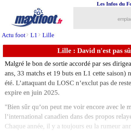
Les Infos du F
19/05
Le Havre
: Elsner, Roussier répond à
emplac
19/05
PHOTO
: Thiago Silva, le PSG chamb
>
>
Actu foot
L1
Lille
19/05
Bayern
: Sarr et Choupo-Moting s'en v
Lille : David n'est pas s
19/05
VIDEO
: Caicedo marque du rond cent
Malgré le bon de sortie accordé par ses dirige
ans, 33 matchs et 19 buts en L1 cette saison) n’
19/05
VIDEO
: le nouveau bijou de Foden !
été. L’attaquant du LOSC n’exclut pas de reste
19/05
expire en juin 2025.
Man Utd
: Casemiro répond aux criti
"Bien sûr qu’on peut me voir encore avec le mai
19/05
Arsenal
: Saka privé du match décisif
l’international canadien dans des propos rela
19/05
Ita.
: Sassuolo relégué en Serie B
Chaque année, il y a toujours eu la rumeur ann