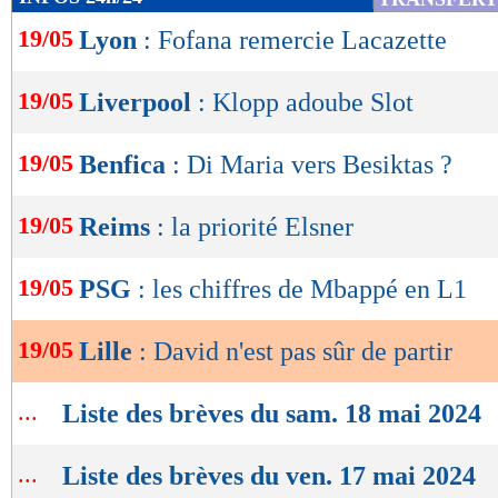
de
19/05
Lyon
: Fofana remercie Lacazette
lecture
OK
19/05
Liverpool
: Klopp adoube Slot
19/05
Benfica
: Di Maria vers Besiktas ?
19/05
Reims
: la priorité Elsner
19/05
PSG
: les chiffres de Mbappé en L1
19/05
Lille
: David n'est pas sûr de partir
...
Liste des brèves du sam. 18 mai 2024
...
Liste des brèves du ven. 17 mai 2024